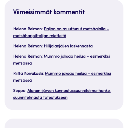
Viimeisimmät kommentit
Helena Reiman
:
Paljon on muuttunut metsäalalla –
metsäharjoittelijan mietteitä
Helena Reiman
:
Hiilijalanjäljen laskennasta
Helena Reiman
:
Mummo jaksaa heilua – esimerkiksi
metsässä
Riitta Koivukoski
:
Mummo jaksaa heilua – esimerkiksi
metsässä
Seppo
:
Alanen-järven kunnostussuunnitelma-hanke:
suunnitelmasta toteutukseen