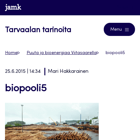
Siirry
www.jamk.fi
Blogs
suoraan
sisältöön
Tarvaalan tarinoita
Menu
Home
Puuta ja bioenergiaa Viitasaarella
biopooli5
25.6.2015 | 14:34
Mari Hakkarainen
biopooli5