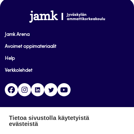
sivun
alkuun
www.jamk.fi
Jamk Arena
Avoimet oppimateriaalit
Help
Verkkolehdet
Facebook
Instagram
Linkedin
Twitter
YouTube
Jamk blogs
Tietoa sivustolla käytetyistä
evästeistä
Jamkin blogipalvelu. Blogien päivittäminen on