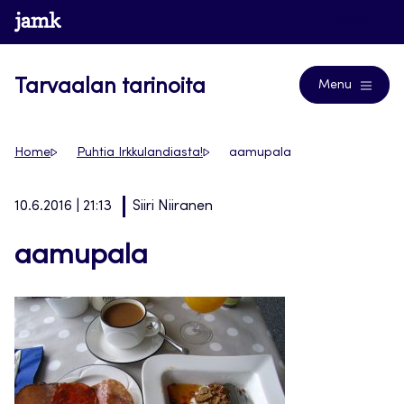
Siirry
www.jamk.fi
Blogs
suoraan
sisältöön
Tarvaalan tarinoita
Menu
Home
Puhtia Irkkulandiasta!
aamupala
10.6.2016 | 21:13
Siiri Niiranen
aamupala