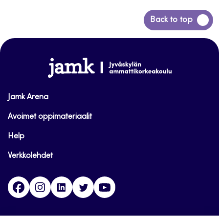
Siirry
Back to top
takaisin
sivun
alkuun
www.jamk.fi
Jamk Arena
Avoimet oppimateriaalit
Help
Verkkolehdet
Facebook
Instagram
Linkedin
Twitter
YouTube