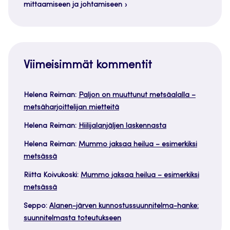
mittaamiseen ja johtamiseen
Viimeisimmät kommentit
Helena Reiman
:
Paljon on muuttunut metsäalalla –
metsäharjoittelijan mietteitä
Helena Reiman
:
Hiilijalanjäljen laskennasta
Helena Reiman
:
Mummo jaksaa heilua – esimerkiksi
metsässä
Riitta Koivukoski
:
Mummo jaksaa heilua – esimerkiksi
metsässä
Seppo
:
Alanen-järven kunnostussuunnitelma-hanke:
suunnitelmasta toteutukseen