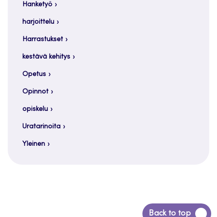
Hanketyö
harjoittelu
Harrastukset
kestävä kehitys
Opetus
Opinnot
opiskelu
Uratarinoita
Yleinen
Siirry
Back to top