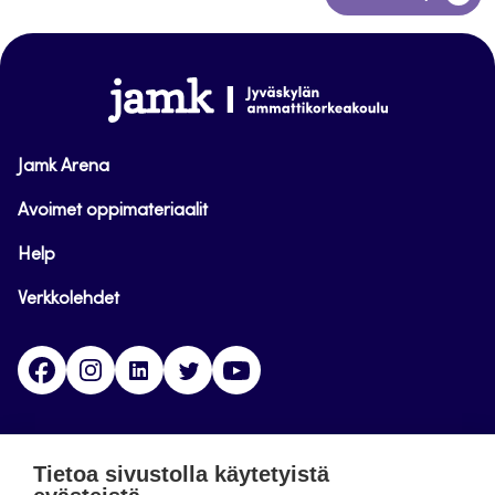
takaisin
sivun
alkuun
www.jamk.fi
Jamk Arena
Avoimet oppimateriaalit
Help
Verkkolehdet
Facebook
Instagram
Linkedin
Twitter
YouTube
Jamk blogs
Tietoa sivustolla käytetyistä