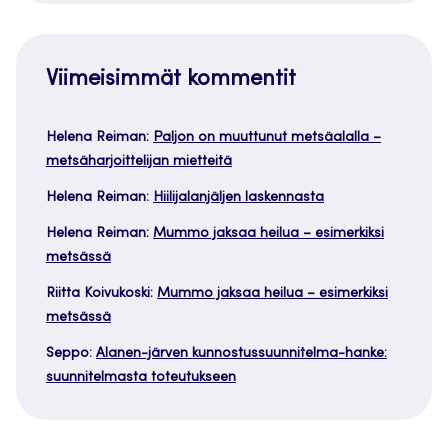
Viimeisimmät kommentit
Helena Reiman
:
Paljon on muuttunut metsäalalla –
metsäharjoittelijan mietteitä
Helena Reiman
:
Hiilijalanjäljen laskennasta
Helena Reiman
:
Mummo jaksaa heilua – esimerkiksi
metsässä
Riitta Koivukoski
:
Mummo jaksaa heilua – esimerkiksi
metsässä
Seppo
:
Alanen-järven kunnostussuunnitelma-hanke:
suunnitelmasta toteutukseen