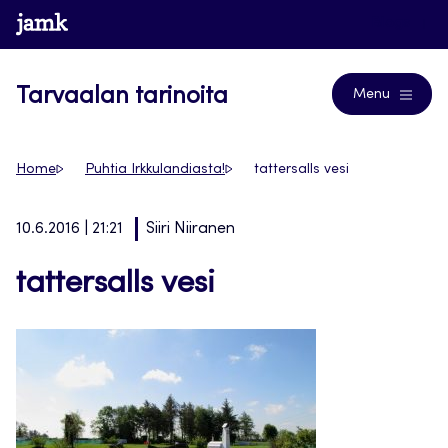
Siirry
www.jamk.fi
Blogs
suoraan
sisältöön
Tarvaalan tarinoita
Menu
Home
Puhtia Irkkulandiasta!
tattersalls vesi
10.6.2016 | 21:21
Siiri Niiranen
tattersalls vesi