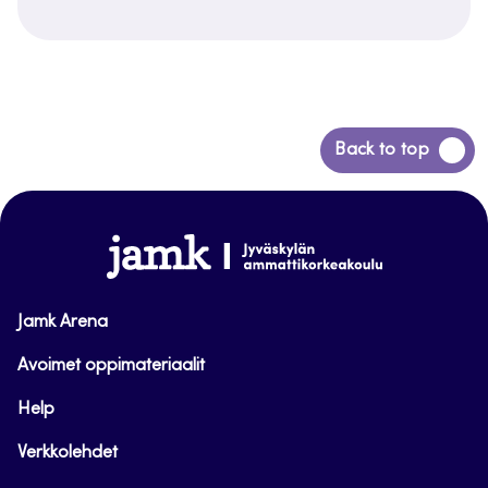
Siirry
Back to top
takaisin
sivun
alkuun
www.jamk.fi
Jamk Arena
Avoimet oppimateriaalit
Help
Verkkolehdet