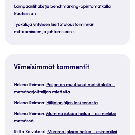
Lampaanlihaketju benchmarking-opintomatkalla
Ruotsissa
Työkaluja yrityksen kiertotaloustoiminnan
mittaamiseen ja johtamiseen
Viimeisimmät kommentit
Helena Reiman
:
Paljon on muuttunut metsäalalla –
metsäharjoittelijan mietteitä
Helena Reiman
:
Hiilijalanjäljen laskennasta
Helena Reiman
:
Mummo jaksaa heilua – esimerkiksi
metsässä
Riitta Koivukoski
:
Mummo jaksaa heilua – esimerkiksi