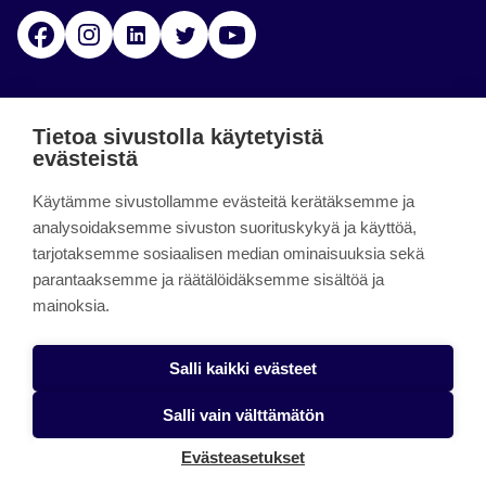
Facebook
Instagram
Linkedin
Twitter
YouTube
Jamk blogs
Tietoa sivustolla käytetyistä
evästeistä
Jamkin blogipalvelu. Blogien päivittäminen on
päättynyt 11.9.2023.
Käytämme sivustollamme evästeitä kerätäksemme ja
analysoidaksemme sivuston suorituskykyä ja käyttöä,
tarjotaksemme sosiaalisen median ominaisuuksia sekä
About the site
parantaaksemme ja räätälöidäksemme sisältöä ja
mainoksia.
Käyttöehdot
Saavutettavuusseloste
Salli kaikki evästeet
Alasottoilmoitus
Salli vain välttämätön
Tietoa evästeistä
Evästeasetukset