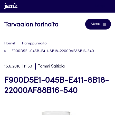
Siirry
www.jamk.fi
Blogs
suoraan
sisältöön
Tarvaalan tarinoita
Menu
Home
Hamppumaito
F900D5E1-045B-E411-8B18-22000AF88B16-540
15.6.2016 | 11:53
Tommi Saltiola
F900D5E1-045B-E411-8B18-
22000AF88B16-540