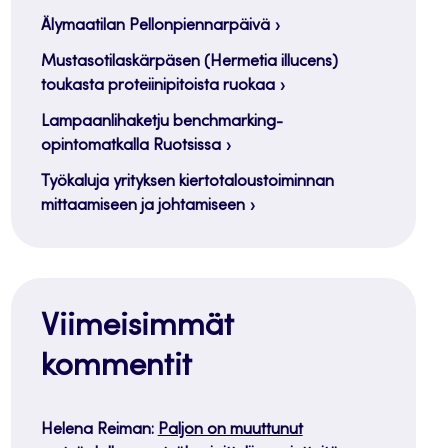
Älymaatilan Pellonpiennarpäivä
Mustasotilaskärpäsen (Hermetia illucens)
toukasta proteiinipitoista ruokaa
Lampaanlihaketju benchmarking-
opintomatkalla Ruotsissa
Työkaluja yrityksen kiertotaloustoiminnan
mittaamiseen ja johtamiseen
Viimeisimmät
kommentit
Helena Reiman
:
Paljon on muuttunut