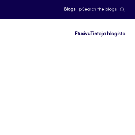
Blogs
Search the blogs
Etusivu
Tietoja blogista