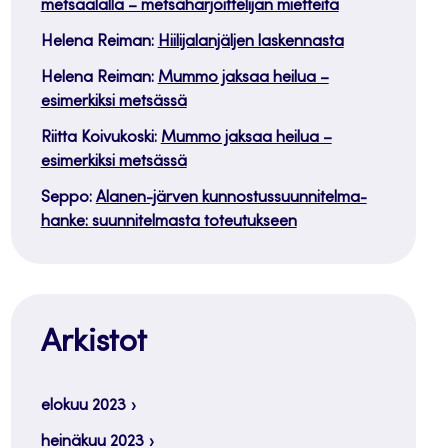
metsäalalla – metsäharjoittelijan mietteitä
Helena Reiman
:
Hiilijalanjäljen laskennasta
Helena Reiman
:
Mummo jaksaa heilua –
esimerkiksi metsässä
Riitta Koivukoski
:
Mummo jaksaa heilua –
esimerkiksi metsässä
Seppo
:
Alanen-järven kunnostussuunnitelma-
hanke: suunnitelmasta toteutukseen
Arkistot
elokuu 2023
heinäkuu 2023