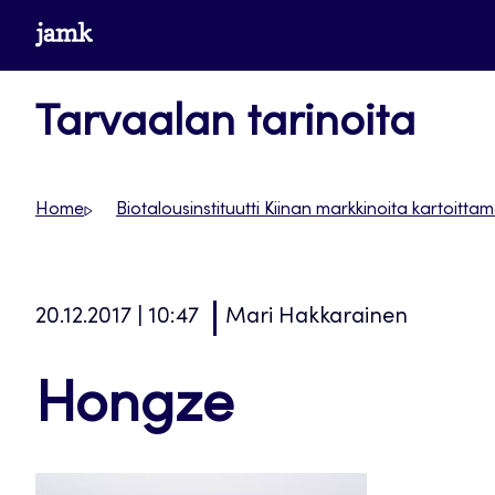
Siirry
www.jamk.fi
suoraan
sisältöön
Tarvaalan tarinoita
Home
Biotalousinstituutti Kiinan markkinoita kartoitta
20.12.2017 | 10:47
Mari Hakkarainen
Hongze