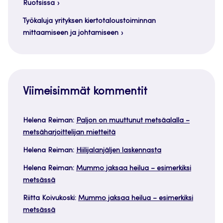
Ruotsissa
Työkaluja yrityksen kiertotaloustoiminnan
mittaamiseen ja johtamiseen
Viimeisimmät kommentit
Helena Reiman
:
Paljon on muuttunut metsäalalla –
metsäharjoittelijan mietteitä
Helena Reiman
:
Hiilijalanjäljen laskennasta
Helena Reiman
:
Mummo jaksaa heilua – esimerkiksi
metsässä
Riitta Koivukoski
:
Mummo jaksaa heilua – esimerkiksi
metsässä