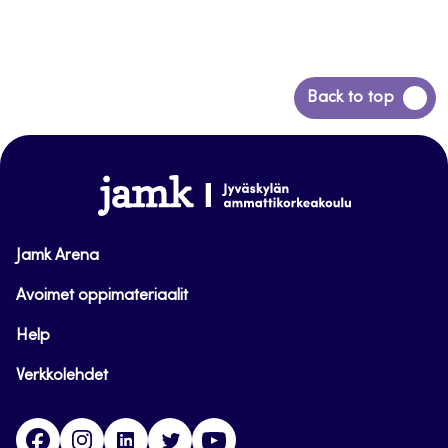
Siirry
Back to top
takaisin
sivun
alkuun
www.jamk.fi
Jamk Arena
Avoimet oppimateriaalit
Help
Verkkolehdet
Facebook
Instagram
Linkedin
Twitter
YouTube