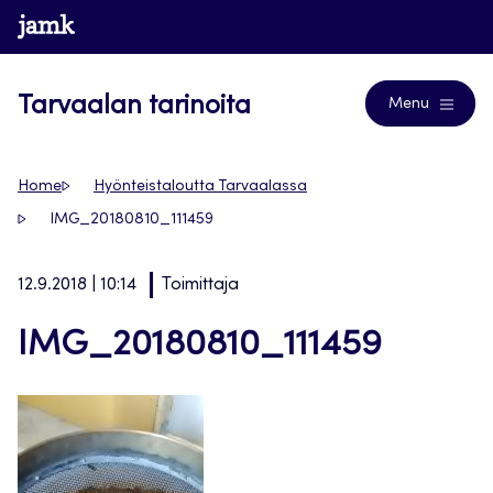
Siirry
www.jamk.fi
Blogs
suoraan
sisältöön
Tarvaalan tarinoita
Menu
Home
Hyönteistaloutta Tarvaalassa
IMG_20180810_111459
12.9.2018 | 10:14
Toimittaja
IMG_20180810_111459