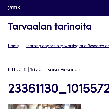
Siirry
www.jamk.fi
suoraan
sisältöön
Tarvaalan tarinoita
Home
Learning opportunity: working at a Research a
8.11.2018 | 18:30
Kaisa Piesanen
23361130_101557