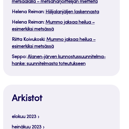
metsäalalla – metsäharjoittelijan mietteitä
Helena Reiman
:
Hiilijalanjäljen laskennasta
Helena Reiman
:
Mummo jaksaa heilua –
esimerkiksi metsässä
Riitta Koivukoski
:
Mummo jaksaa heilua –
esimerkiksi metsässä
Seppo
:
Alanen-järven kunnostussuunnitelma-
hanke: suunnitelmasta toteutukseen
Arkistot
elokuu 2023
heinäkuu 2023