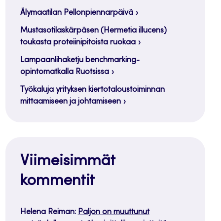
Älymaatilan Pellonpiennarpäivä
Mustasotilaskärpäsen (Hermetia illucens)
toukasta proteiinipitoista ruokaa
Lampaanlihaketju benchmarking-
opintomatkalla Ruotsissa
Työkaluja yrityksen kiertotaloustoiminnan
mittaamiseen ja johtamiseen
Viimeisimmät
kommentit
Helena Reiman
:
Paljon on muuttunut