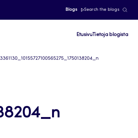
Blogs
Search the blogs
Etusivu
Tietoja blogista
23361130_10155727100565275_1750138204_n
138204_n