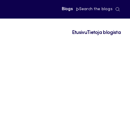
Blogs
Search the blogs
Etusivu
Tietoja blogista