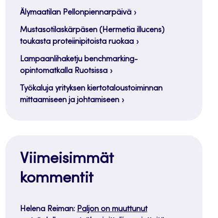
Älymaatilan Pellonpiennarpäivä
Mustasotilaskärpäsen (Hermetia illucens)
toukasta proteiinipitoista ruokaa
Lampaanlihaketju benchmarking-
opintomatkalla Ruotsissa
Työkaluja yrityksen kiertotaloustoiminnan
mittaamiseen ja johtamiseen
Viimeisimmät
kommentit
Helena Reiman
:
Paljon on muuttunut