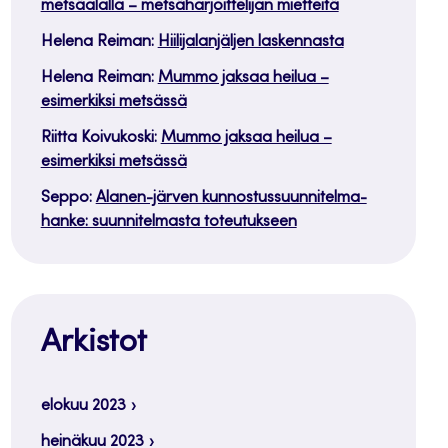
metsäalalla – metsäharjoittelijan mietteitä
Helena Reiman
:
Hiilijalanjäljen laskennasta
Helena Reiman
:
Mummo jaksaa heilua –
esimerkiksi metsässä
Riitta Koivukoski
:
Mummo jaksaa heilua –
esimerkiksi metsässä
Seppo
:
Alanen-järven kunnostussuunnitelma-
hanke: suunnitelmasta toteutukseen
Arkistot
elokuu 2023
heinäkuu 2023