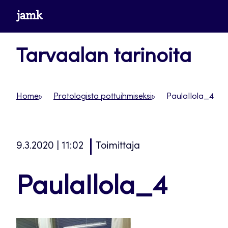
Siirry
www.jamk.fi
suoraan
sisältöön
Tarvaalan tarinoita
Home
Protologista pottuihmiseksi
PaulaIlola_4
9.3.2020 | 11:02
Toimittaja
PaulaIlola_4