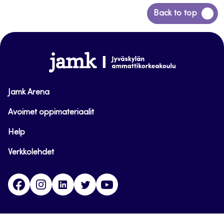
Siirry
Back to top
takaisin
sivun
alkuun
www.jamk.fi
Jamk Arena
Avoimet oppimateriaalit
Help
Verkkolehdet
Facebook
Instagram
Linkedin
Twitter
YouTube
Jamk blogs