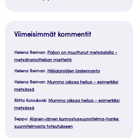
Viimeisimmät kommentit
Helena Reiman
:
Paljon on muuttunut metsäalalla –
metsäharjoittelijan mietteitä
Helena Reiman
:
Hiilijalanjäljen laskennasta
Helena Reiman
:
Mummo jaksaa heilua – esimerkiksi
metsässä
Riitta Koivukoski
:
Mummo jaksaa heilua – esimerkiksi
metsässä
Seppo
:
Alanen-järven kunnostussuunnitelma-hanke:
suunnitelmasta toteutukseen