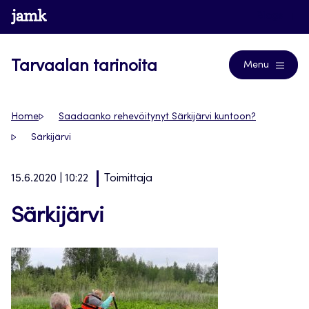
Siirry
www.jamk.fi
Blogs
suoraan
sisältöön
Tarvaalan tarinoita
Menu
Home
Saadaanko rehevöitynyt Särkijärvi kuntoon?
Särkijärvi
15.6.2020 | 10:22
Toimittaja
Särkijärvi