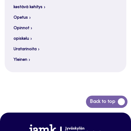
kestävä kehitys
Opetus
Opinnot
opiskelu
Uratarinoita
Yleinen
Siirry
Back to top
takaisin
sivun
alkuun
www.jamk.fi