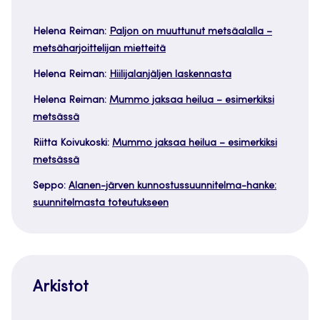
Helena Reiman
:
Paljon on muuttunut metsäalalla –
metsäharjoittelijan mietteitä
Helena Reiman
:
Hiilijalanjäljen laskennasta
Helena Reiman
:
Mummo jaksaa heilua – esimerkiksi
metsässä
Riitta Koivukoski
:
Mummo jaksaa heilua – esimerkiksi
metsässä
Seppo
:
Alanen-järven kunnostussuunnitelma-hanke:
suunnitelmasta toteutukseen
Arkistot