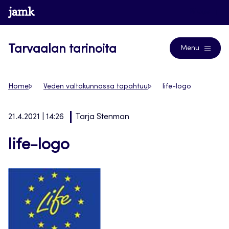
Siirry
www.jamk.fi
Blogs
suoraan
sisältöön
Tarvaalan tarinoita
Menu
Home
Veden valtakunnassa tapahtuu
life-logo
21.4.2021 | 14:26
Tarja Stenman
life-logo