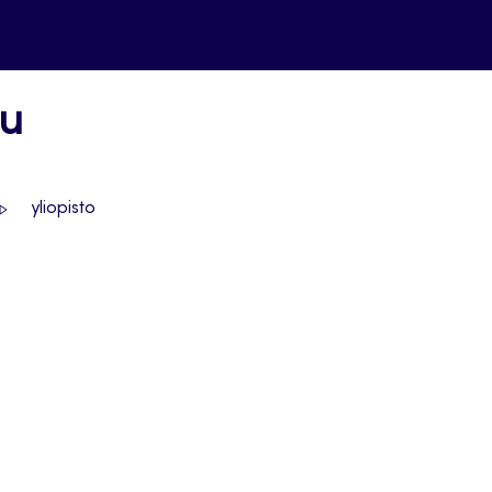
uu
yliopisto