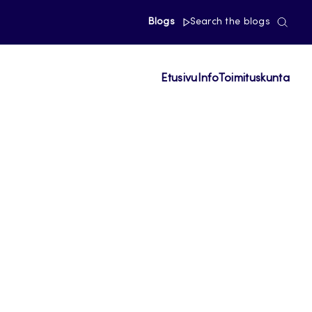
Blogs
Search the blogs
Etusivu
Info
Toimituskunta