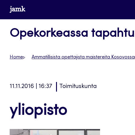
Siirry
www.jamk.fi
suoraan
sisältöön
Opekorkeassa tapaht
Home
Ammatillisista opettajista maistereita Kosovossa
11.11.2016 | 16:37
Toimituskunta
yliopisto