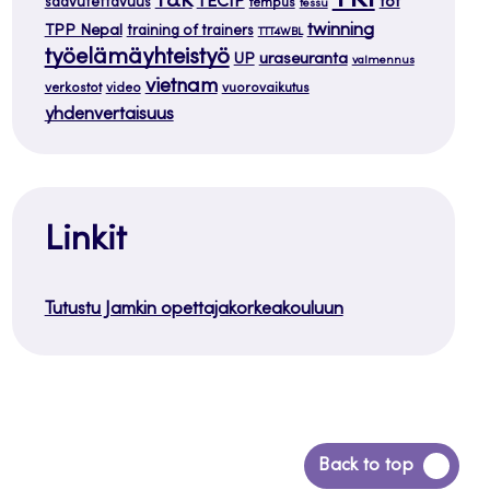
TKI
T&K
TECIP
tot
saavutettavuus
tempus
tessu
twinning
TPP Nepal
training of trainers
TTT4WBL
työelämäyhteistyö
uraseuranta
UP
valmennus
vietnam
verkostot
video
vuorovaikutus
yhdenvertaisuus
Linkit
Tutustu Jamkin opettajakorkeakouluun
Siirry
Back to top