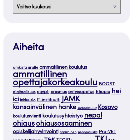
Arkistot
Aiheita
ammatillinen koulutus
amkista uralle
ammatillinen
opettajakorkeakoulu
BOOST
hei
Etiopia
egypti
erasmus
erityisopetus
digitaalisuus
JAMK
ici
IT-instituutti
inkluusio
kansainvälinen hanke
Kosovo
korkeakoulut
nepal
koulutusyhteistyö
koulutusvienti
ohjaus
ohjausosaaminen
opiskelijahyvinvointi
Pro-VET
oppiminen
pedagogiikka