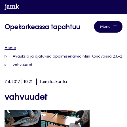
Siirry
www.jamk.fi
Blogs
suoraan
sisältöön
Opekorkeassa tapahtuu
Menu
Home
Avauksia ja ajatuksia oppimisenarviointiin Kosovossa 23.-25.3
vahvuudet
7.4.2017 | 10:21
Toimituskunta
vahvuudet