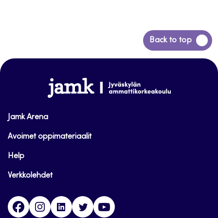
Siirry
Back to top
takaisin
sivun
alkuun
www.jamk.fi
Jamk Arena
Avoimet oppimateriaalit
Help
Verkkolehdet
Facebook
Instagram
Linkedin
Twitter
YouTube