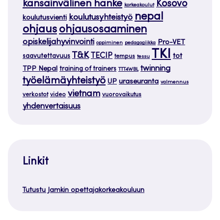
kansainvälinen hanke
Kosovo
korkeakoulut
nepal
koulutusyhteistyö
koulutusvienti
ohjaus
ohjausosaaminen
opiskelijahyvinvointi
Pro-VET
oppiminen
pedagogiikka
TKI
T&K
TECIP
tot
saavutettavuus
tempus
tessu
twinning
TPP Nepal
training of trainers
TTT4WBL
työelämäyhteistyö
uraseuranta
UP
valmennus
vietnam
verkostot
video
vuorovaikutus
yhdenvertaisuus
Linkit
Tutustu Jamkin opettajakorkeakouluun