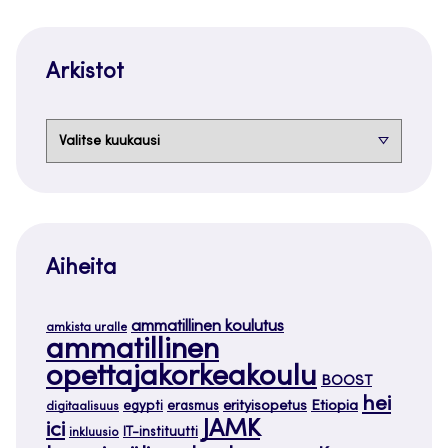
Arkistot
Arkistot
Aiheita
ammatillinen koulutus
amkista uralle
ammatillinen
opettajakorkeakoulu
BOOST
hei
Etiopia
egypti
erasmus
erityisopetus
digitaalisuus
JAMK
ici
IT-instituutti
inkluusio