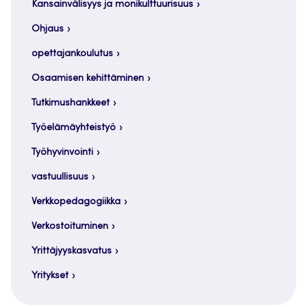
Kansainvälisyys ja monikulttuurisuus
Ohjaus
opettajankoulutus
Osaamisen kehittäminen
Tutkimushankkeet
Työelämäyhteistyö
Työhyvinvointi
vastuullisuus
Verkkopedagogiikka
Verkostoituminen
Yrittäjyyskasvatus
Yritykset