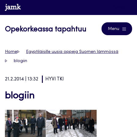
Siirry
www.jamk.fi
Blogs
suoraan
sisältöön
Opekorkeassa tapahtuu
Menu
Home
Egyptiläisille uusia oppeja Suomen lämmössä
blogiin
21.2.2014 | 13:32
HYVI TKI
blogiin