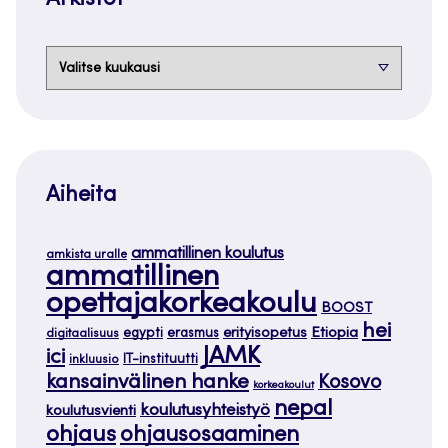
Arkistot
Arkistot
Aiheita
ammatillinen koulutus
amkista uralle
ammatillinen
opettajakorkeakoulu
BOOST
hei
Etiopia
egypti
erasmus
erityisopetus
digitaalisuus
JAMK
ici
IT-instituutti
inkluusio
kansainvälinen hanke
Kosovo
korkeakoulut
nepal
koulutusyhteistyö
koulutusvienti
ohjaus
ohjausosaaminen