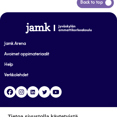
Siirry
Back to top
takaisin
sivun
alkuun
www.jamk.fi
Jamk Arena
Avoimet oppimateriaalit
Help
Verkkolehdet
Facebook
Instagram
Linkedin
Twitter
YouTube
Jamk blogs
Tietoa sivustolla käytetyistä