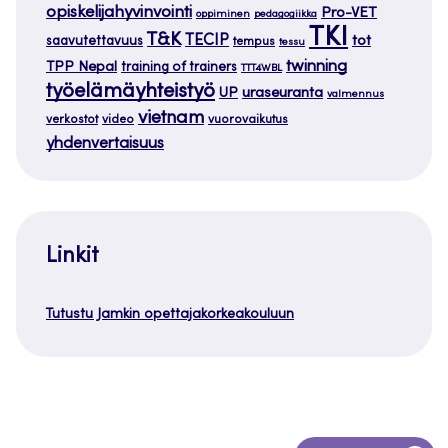
opiskelijahyvinvointi
Pro-VET
oppiminen
pedagogiikka
TKI
T&K
TECIP
tot
saavutettavuus
tempus
tessu
twinning
TPP Nepal
training of trainers
TTT4WBL
työelämäyhteistyö
uraseuranta
UP
valmennus
vietnam
verkostot
video
vuorovaikutus
yhdenvertaisuus
Linkit
Tutustu Jamkin opettajakorkeakouluun