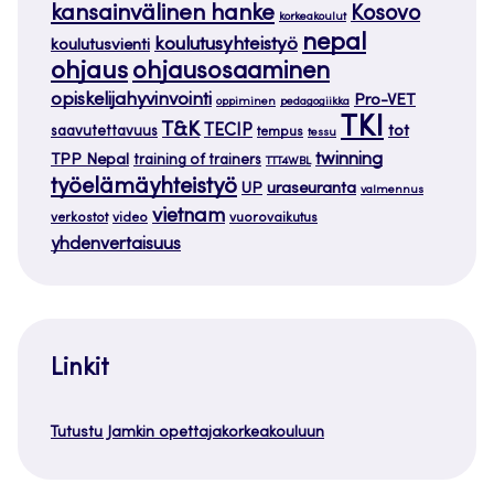
kansainvälinen hanke
Kosovo
korkeakoulut
nepal
koulutusyhteistyö
koulutusvienti
ohjaus
ohjausosaaminen
opiskelijahyvinvointi
Pro-VET
oppiminen
pedagogiikka
TKI
T&K
TECIP
tot
saavutettavuus
tempus
tessu
twinning
TPP Nepal
training of trainers
TTT4WBL
työelämäyhteistyö
uraseuranta
UP
valmennus
vietnam
verkostot
video
vuorovaikutus
yhdenvertaisuus
Linkit
Tutustu Jamkin opettajakorkeakouluun