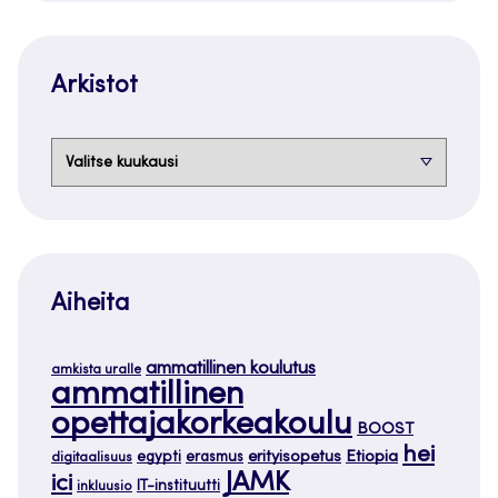
Arkistot
Arkistot
Aiheita
ammatillinen koulutus
amkista uralle
ammatillinen
opettajakorkeakoulu
BOOST
hei
Etiopia
egypti
erasmus
erityisopetus
digitaalisuus
JAMK
ici
IT-instituutti
inkluusio