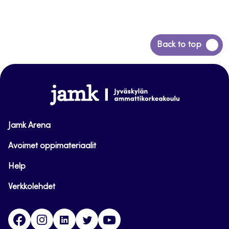
Siirry
Back to top
takaisin
sivun
alkuun
www.jamk.fi
Jamk Arena
Avoimet oppimateriaalit
Help
Verkkolehdet
Facebook
Instagram
Linkedin
Twitter
YouTube