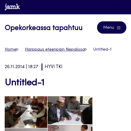
Siirry
www.jamk.fi
Blogs
suoraan
sisältöön
Opekorkeassa tapahtuu
Menu
Home
Harppaus eteenpäin Nepalissa
Untitled-1
26.11.2014 | 18:27
HYVI TKI
Untitled-1