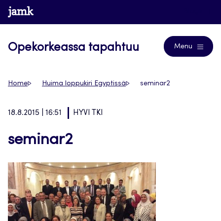
Siirry
www.jamk.fi
Blogs
suoraan
sisältöön
Opekorkeassa tapahtuu
Menu
Home
Huima loppukiri Egyptissä
seminar2
18.8.2015 | 16:51
HYVI TKI
seminar2