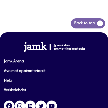
Siirry
Back to top
takaisin
sivun
alkuun
www.jamk.fi
Jamk Arena
Avoimet oppimateriaalit
Help
Verkkolehdet
Facebook
Instagram
Linkedin
Twitter
YouTube