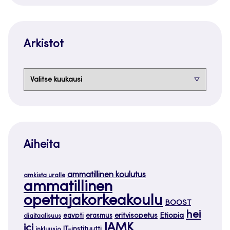
Arkistot
Arkistot
Aiheita
ammatillinen koulutus
amkista uralle
ammatillinen
opettajakorkeakoulu
BOOST
hei
Etiopia
egypti
erasmus
erityisopetus
digitaalisuus
JAMK
ici
IT-instituutti
inkluusio