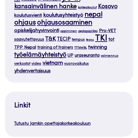
kansainvälinen hanke
Kosovo
korkeakoulut
nepal
koulutusyhteistyö
koulutusvienti
ohjaus
ohjausosaaminen
opiskelijahyvinvointi
Pro-VET
oppiminen
pedagogiikka
TKI
T&K
TECIP
tot
saavutettavuus
tempus
tessu
twinning
TPP Nepal
training of trainers
TTT4WBL
työelämäyhteistyö
uraseuranta
UP
valmennus
vietnam
verkostot
video
vuorovaikutus
yhdenvertaisuus
Linkit
Tutustu Jamkin opettajakorkeakouluun