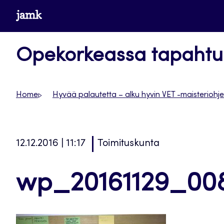
Siirry
www.jamk.fi
suoraan
sisältöön
Opekorkeassa tapaht
Home
Hyvää palautetta – alku hyvin VET -maisterioh
12.12.2016 | 11:17
Toimituskunta
wp_20161129_00