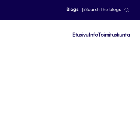
Blogs
Search the blogs
Etusivu
Info
Toimituskunta