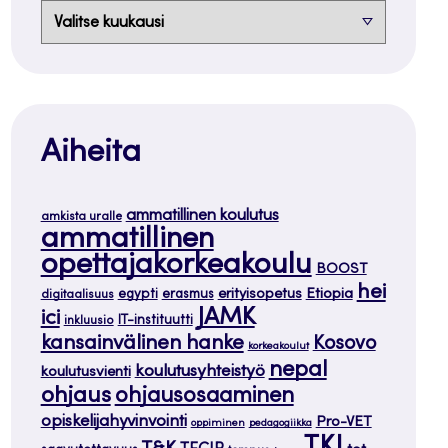
Arkistot
Aiheita
ammatillinen koulutus
amkista uralle
ammatillinen
opettajakorkeakoulu
BOOST
hei
Etiopia
egypti
erasmus
erityisopetus
digitaalisuus
JAMK
ici
IT-instituutti
inkluusio
kansainvälinen hanke
Kosovo
korkeakoulut
nepal
koulutusyhteistyö
koulutusvienti
ohjaus
ohjausosaaminen
opiskelijahyvinvointi
Pro-VET
oppiminen
pedagogiikka