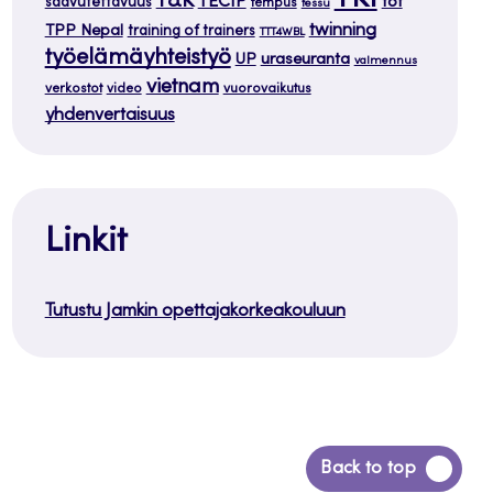
TKI
T&K
TECIP
tot
saavutettavuus
tempus
tessu
twinning
TPP Nepal
training of trainers
TTT4WBL
työelämäyhteistyö
uraseuranta
UP
valmennus
vietnam
verkostot
video
vuorovaikutus
yhdenvertaisuus
Linkit
Tutustu Jamkin opettajakorkeakouluun
Siirry
Back to top