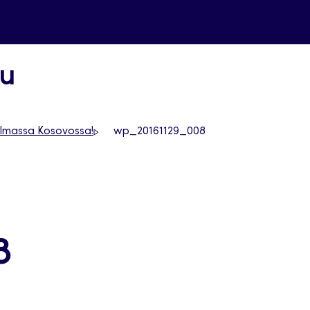
uu
jelmassa Kosovossa!
wp_20161129_008
8