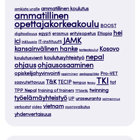
ammatillinen koulutus
amkista uralle
ammatillinen
opettajakorkeakoulu
BOOST
hei
Etiopia
egypti
erasmus
erityisopetus
digitaalisuus
JAMK
ici
IT-instituutti
inkluusio
kansainvälinen hanke
Kosovo
korkeakoulut
nepal
koulutusyhteistyö
koulutusvienti
ohjaus
ohjausosaaminen
opiskelijahyvinvointi
Pro-VET
oppiminen
pedagogiikka
TKI
T&K
TECIP
tot
saavutettavuus
tempus
tessu
twinning
TPP Nepal
training of trainers
TTT4WBL
työelämäyhteistyö
uraseuranta
UP
valmennus
vietnam
verkostot
video
vuorovaikutus
yhdenvertaisuus