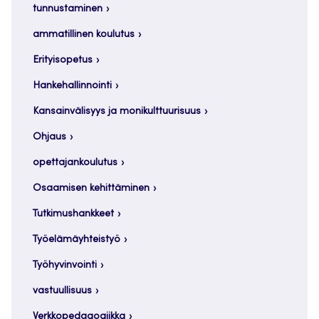
tunnustaminen
ammatillinen koulutus
Erityisopetus
Hankehallinnointi
Kansainvälisyys ja monikulttuurisuus
Ohjaus
opettajankoulutus
Osaamisen kehittäminen
Tutkimushankkeet
Työelämäyhteistyö
Työhyvinvointi
vastuullisuus
Verkkopedagogiikka