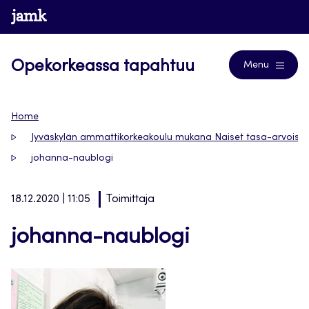
Siirry
www.jamk.fi
Blogs
suoraan
sisältöön
Opekorkeassa tapahtuu
Menu
Home
Jyväskylän ammattikorkeakoulu mukana Naiset tasa-arvoisest
johanna-naublogi
18.12.2020 | 11:05
Toimittaja
johanna-naublogi