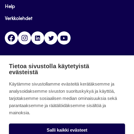
Help
Verkkolehdet
Facebook
Instagram
Linkedin
Twitter
YouTube
Jamk blogs
Tietoa sivustolla käytetyistä
evästeistä
Jamkin blogipalvelu. Blogien päivittäminen on
Käytämme sivustollamme evästeitä kerätäksemme ja
päättynyt 11.9.2023.
analysoidaksemme sivuston suorituskykyä ja käyttöä,
tarjotaksemme sosiaalisen median ominaisuuksia sekä
About the site
parantaaksemme ja räätälöidäksemme sisältöä ja
mainoksia.
Käyttöehdot
Saavutettavuusseloste
Salli kaikki evästeet