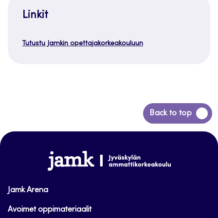
Linkit
Tutustu Jamkin opettajakorkeakouluun
Siirry
Back to top
takaisin
sivun
alkuun
www.jamk.fi
Jamk Arena
Avoimet oppimateriaalit