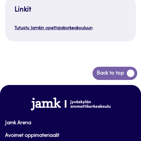
Linkit
Tutustu Jamkin opettajakorkeakouluun
Siirry
Back to top
takaisin
sivun
alkuun
www.jamk.fi
Jamk Arena
Avoimet oppimateriaalit