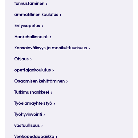
tunnustaminen
ammatillinen koulutus
Erityisopetus
Hankehallinnointi
Kansainvälisyys ja monikulttuurisuus
Ohjaus
opettajankoulutus
Osaamisen kehittäminen
Tutkimushankkeet
Työelämäyhteistyö
Työhyvinvointi
vastuullisuus
Verkkopedagogiikka