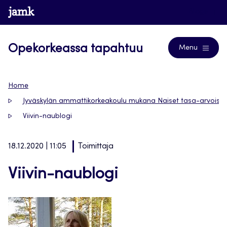
Siirry
www.jamk.fi
Blogs
suoraan
sisältöön
Opekorkeassa tapahtuu
Menu
Home
Jyväskylän ammattikorkeakoulu mukana Naiset tasa-arvoisest
Viivin-naublogi
18.12.2020 | 11:05
Toimittaja
Viivin-naublogi