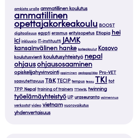
ammatillinen koulutus
amkista uralle
ammatillinen
opettajakorkeakoulu
BOOST
hei
Etiopia
egypti
erasmus
erityisopetus
digitaalisuus
JAMK
ici
IT-instituutti
inkluusio
kansainvälinen hanke
Kosovo
korkeakoulut
nepal
koulutusyhteistyö
koulutusvienti
ohjaus
ohjausosaaminen
opiskelijahyvinvointi
Pro-VET
oppiminen
pedagogiikka
TKI
T&K
TECIP
tot
saavutettavuus
tempus
tessu
twinning
TPP Nepal
training of trainers
TTT4WBL
työelämäyhteistyö
uraseuranta
UP
valmennus
vietnam
verkostot
video
vuorovaikutus
yhdenvertaisuus