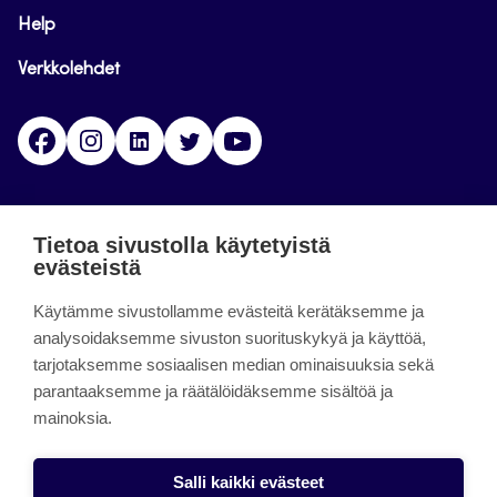
Help
Verkkolehdet
Facebook
Instagram
Linkedin
Twitter
YouTube
Jamk blogs
Tietoa sivustolla käytetyistä
evästeistä
Jamkin blogipalvelu. Blogien päivittäminen on
Käytämme sivustollamme evästeitä kerätäksemme ja
päättynyt 11.9.2023.
analysoidaksemme sivuston suorituskykyä ja käyttöä,
tarjotaksemme sosiaalisen median ominaisuuksia sekä
About the site
parantaaksemme ja räätälöidäksemme sisältöä ja
mainoksia.
Käyttöehdot
Saavutettavuusseloste
Salli kaikki evästeet