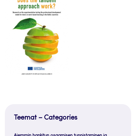
Teemat – Categories
Aiemmin hankitun osaamisen tunnistaminen ja