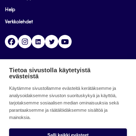
Help
Verkkolehdet
Facebook
Instagram
Linkedin
Twitter
YouTube
Jamk blogs
Tietoa sivustolla käytetyistä
evästeistä
Jamkin blogipalvelu. Blogien päivittäminen on
Käytämme sivustollamme evästeitä kerätäksemme ja
päättynyt 11.9.2023.
analysoidaksemme sivuston suorituskykyä ja käyttöä,
tarjotaksemme sosiaalisen median ominaisuuksia sekä
About the site
parantaaksemme ja räätälöidäksemme sisältöä ja
mainoksia.
Käyttöehdot
Saavutettavuusseloste
Salli kaikki evästeet