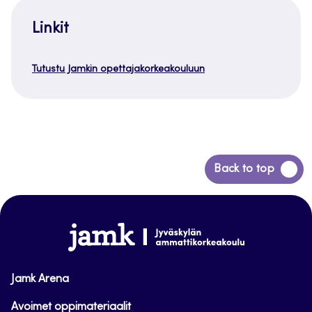
Linkit
Tutustu Jamkin opettajakorkeakouluun
Siirry
Back to top
takaisin
sivun
alkuun
www.jamk.fi
Jamk Arena
Avoimet oppimateriaalit