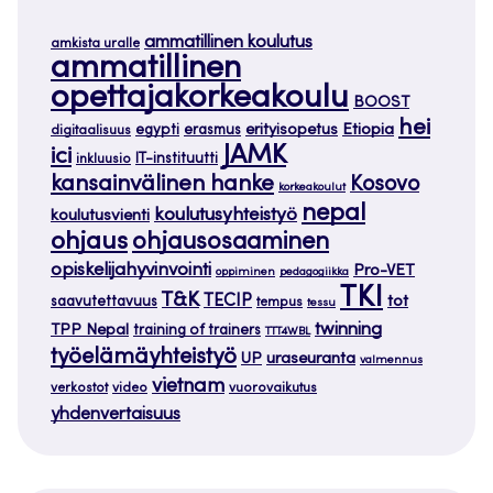
ammatillinen koulutus
amkista uralle
ammatillinen
opettajakorkeakoulu
BOOST
hei
Etiopia
egypti
erasmus
erityisopetus
digitaalisuus
JAMK
ici
IT-instituutti
inkluusio
kansainvälinen hanke
Kosovo
korkeakoulut
nepal
koulutusyhteistyö
koulutusvienti
ohjaus
ohjausosaaminen
opiskelijahyvinvointi
Pro-VET
oppiminen
pedagogiikka
TKI
T&K
TECIP
tot
saavutettavuus
tempus
tessu
twinning
TPP Nepal
training of trainers
TTT4WBL
työelämäyhteistyö
uraseuranta
UP
valmennus
vietnam
verkostot
video
vuorovaikutus
yhdenvertaisuus