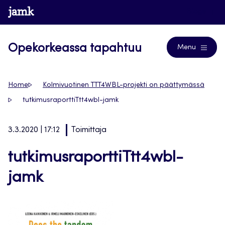
Siirry
www.jamk.fi
Blogs
suoraan
sisältöön
Opekorkeassa tapahtuu
Menu
Home
Kolmivuotinen TTT4WBL-projekti on päättymässä
tutkimusraporttiTtt4wbl-jamk
3.3.2020 | 17:12
Toimittaja
tutkimusraporttiTtt4wbl-
jamk