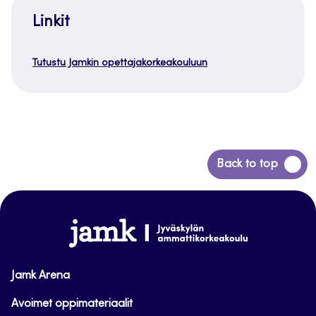
Linkit
Tutustu Jamkin opettajakorkeakouluun
Siirry
Back to top
takaisin
sivun
alkuun
www.jamk.fi
Jamk Arena
Avoimet oppimateriaalit