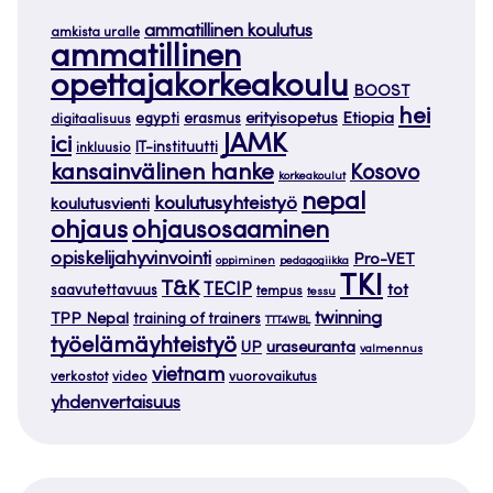
ammatillinen koulutus
amkista uralle
ammatillinen
opettajakorkeakoulu
BOOST
hei
Etiopia
egypti
erasmus
erityisopetus
digitaalisuus
JAMK
ici
IT-instituutti
inkluusio
kansainvälinen hanke
Kosovo
korkeakoulut
nepal
koulutusyhteistyö
koulutusvienti
ohjaus
ohjausosaaminen
opiskelijahyvinvointi
Pro-VET
oppiminen
pedagogiikka
TKI
T&K
TECIP
tot
saavutettavuus
tempus
tessu
twinning
TPP Nepal
training of trainers
TTT4WBL
työelämäyhteistyö
uraseuranta
UP
valmennus
vietnam
verkostot
video
vuorovaikutus
yhdenvertaisuus