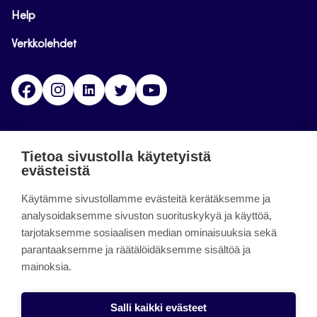
Help
Verkkolehdet
Facebook
Instagram
Linkedin
Twitter
YouTube
Jamk blogs
Tietoa sivustolla käytetyistä
evästeistä
Jamkin blogipalvelu. Blogien päivittäminen on
Käytämme sivustollamme evästeitä kerätäksemme ja
päättynyt 11.9.2023.
analysoidaksemme sivuston suorituskykyä ja käyttöä,
tarjotaksemme sosiaalisen median ominaisuuksia sekä
About the site
parantaaksemme ja räätälöidäksemme sisältöä ja
mainoksia.
Käyttöehdot
Saavutettavuusseloste
Salli kaikki evästeet