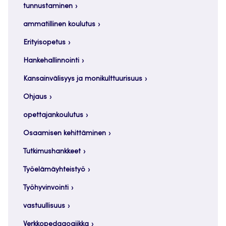
tunnustaminen
ammatillinen koulutus
Erityisopetus
Hankehallinnointi
Kansainvälisyys ja monikulttuurisuus
Ohjaus
opettajankoulutus
Osaamisen kehittäminen
Tutkimushankkeet
Työelämäyhteistyö
Työhyvinvointi
vastuullisuus
Verkkopedagogiikka