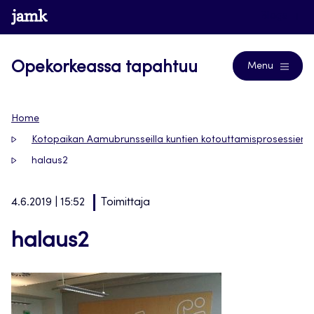
Siirry
www.jamk.fi
Blogs
suoraan
sisältöön
Opekorkeassa tapahtuu
Menu
Home
Kotopaikan Aamubrunsseilla kuntien kotouttamisprosessien h
halaus2
4.6.2019 | 15:52
Toimittaja
halaus2