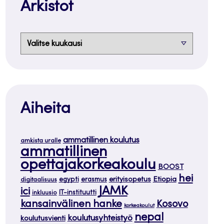
Arkistot
Arkistot
Aiheita
ammatillinen koulutus
amkista uralle
ammatillinen
opettajakorkeakoulu
BOOST
hei
Etiopia
egypti
erasmus
erityisopetus
digitaalisuus
JAMK
ici
IT-instituutti
inkluusio
kansainvälinen hanke
Kosovo
korkeakoulut
nepal
koulutusyhteistyö
koulutusvienti