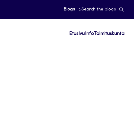
Blogs
Search the blogs
Etusivu
Info
Toimituskunta