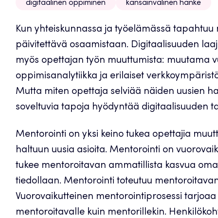
digitaalinen oppiminen
kansainvälinen hanke
Kun yhteiskunnassa ja työelämässä tapahtuu 
päivitettävä osaamistaan. Digitaalisuuden laaj
myös opettajan työn muuttumista: muutama vuosi
oppimisanalytiikka ja erilaiset verkkoympäris
Mutta miten opettaja selviää näiden uusien h
soveltuvia tapoja hyödyntää digitaalisuuden 
Mentorointi on yksi keino tukea opettajia m
haltuun uusia asioita. Mentorointi on vuorovai
tukee mentoroitavan ammatillista kasvua omalla
tiedollaan. Mentorointi toteutuu mentoroitavan
Vuorovaikutteinen mentorointiprosessi tarjoa
mentoroitavalle kuin mentorillekin. Henkilöko