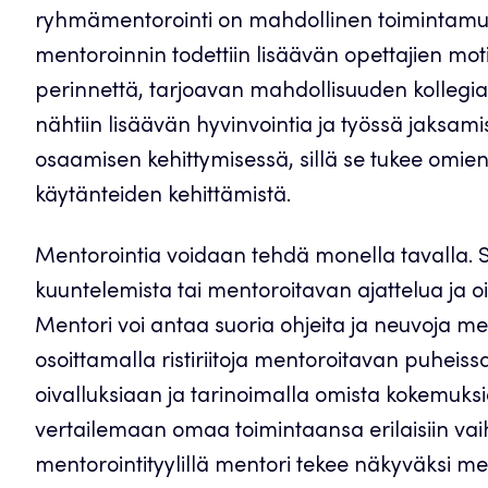
ryhmämentorointi on mahdollinen toimintamu
mentoroinnin todettiin lisäävän opettajien mo
perinnettä, tarjoavan mahdollisuuden kollegiaal
nähtiin lisäävän hyvinvointia ja työssä jaksami
osaamisen kehittymisessä, sillä se tukee omie
käytänteiden kehittämistä.
Mentorointia voidaan tehdä monella tavalla. 
kuuntelemista tai mentoroitavan ajattelua ja o
Mentori voi antaa suoria ohjeita ja neuvoja me
osoittamalla ristiriitoja mentoroitavan puheiss
oivalluksiaan ja tarinoimalla omista kokemuks
vertailemaan omaa toimintaansa erilaisiin vai
mentorointityylillä mentori tekee näkyväksi m