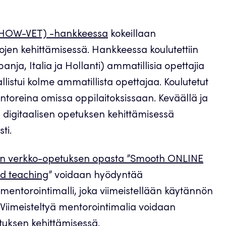
(SHOW-VET) -hankkeessa
kokeillaan
ojen kehittämisessä. Hankkeessa koulutettiin
a, Italia ja Hollanti) ammatillisia opettajia
listui kolme ammatillista opettajaa. Koulutetut
ntoreina omissa oppilaitoksissaan. Keväällä ja
 digitaalisen opetuksen kehittämisessä
ti.
sen verkko-opetuksen opasta ”Smooth ONLINE
id teaching
” voidaan hyödyntää
entorointimalli, joka viimeistellään käytännön
 Viimeisteltyä mentorointimalia voidaan
tuksen kehittämisessä.