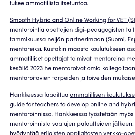
tukee ammatillista itsetuntoa.
Smooth Hybrid and Online Working for VET 
mentorointia opettajien digi-pedagogisten tait
tammikuussa neljän partnerimaan (Suomi, Espanj
mentoreiksi. Kustakin maasta koulutukseen osal
ammatilliset opettajat toimivat mentoreina me
kesällä 2023 he mentoroivat omia kollegoitaan
mentoroitavien tarpeiden ja toiveiden mukaises
Hankkeessa laadittua
ammatillisen koulutuk
guide for teachers to develop online and hybr
mentoroinnissa. Hankkeessa työstetään myös m
mentoroinnista saatujen palautteiden jälkeen.
hyödyntää erilaisten oppilaitosten verkko-ope