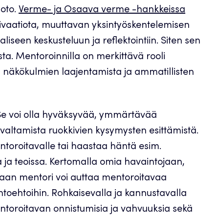
oto.
Verme- ja Osaava verme -hankkeissa
tivaatiota, muuttavan yksintyöskentelemisen
iseen keskusteluun ja reflektointiin. Siten sen
sta. Mentoroinnilla on merkittävä rooli
n näkökulmien laajentamista ja ammatillisten
Se voi olla hyväksyvää, ymmärtävää
ivaltamista ruokkivien kysymysten esittämistä.
ntoroitavalle tai haastaa häntä esim.
a ja teoissa. Kertomalla omia havaintojaan,
iaan mentori voi auttaa mentoroitavaa
htoehtoihin. Rohkaisevalla ja kannustavalla
entoroitavan onnistumisia ja vahvuuksia sekä