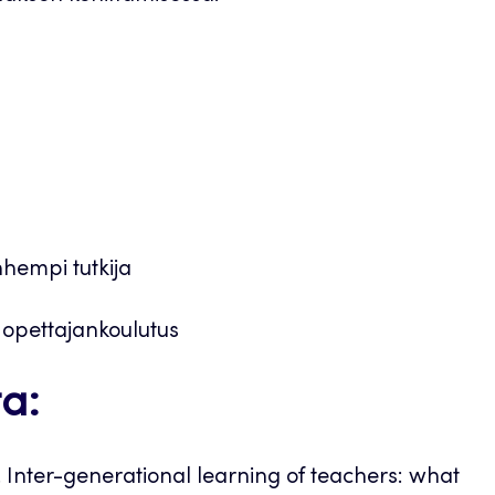
nhempi tutkija
 opettajankoulutus
a:
8. Inter-generational learning of teachers: what