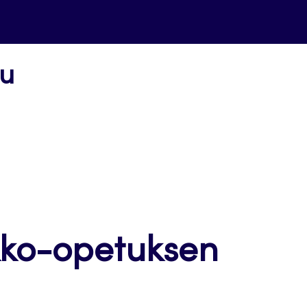
uu
kko-opetuksen