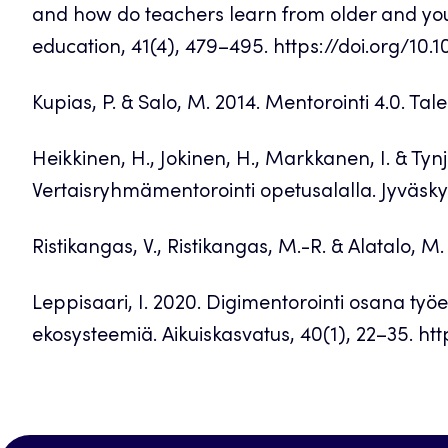
and how do teachers learn from older and yo
education, 41(4), 479–495. https://doi.org/10
Kupias, P. & Salo, M. 2014. Mentorointi 4.0. Tal
Heikkinen, H., Jokinen, H., Markkanen, I. & Tyn
Vertaisryhmämentorointi opetusalalla. Jyväsky
Ristikangas, V., Ristikangas, M.-R. & Alatalo,
Leppisaari, I. 2020. Digimentorointi osana ty
ekosysteemiä. Aikuiskasvatus, 40(1), 22–35. ht