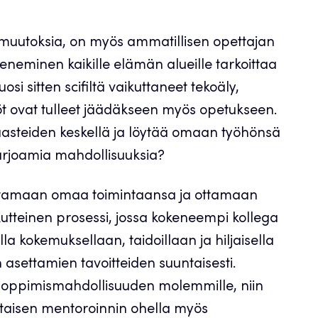
muutoksia, on myös ammatillisen opettajan
eneminen kaikille elämän alueille tarkoittaa
 sitten scifiltä vaikuttaneet tekoäly,
töt ovat tulleet jäädäkseen myös opetukseen.
aasteiden keskellä ja löytää omaan työhönsä
tarjoamia mahdollisuuksia?
uuttamaan omaa toimintaansa ja ottamaan
kutteinen prosessi, jossa kokeneempi kollega
 kokemuksellaan, taidoillaan ja hiljaisella
 asettamien tavoitteiden suuntaisesti.
a oppimismahdollisuuden molemmille, niin
htaisen mentoroinnin ohella myös