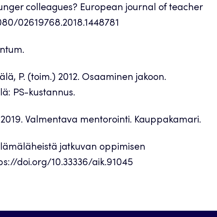
unger colleagues? European journal of teacher
.1080/02619768.2018.1448781
entum.
jälä, P. (toim.) 2012. Osaaminen jakoon.
lä: PS-kustannus.
 M. 2019. Valmentava mentorointi. Kauppakamari.
öelämäläheistä jatkuvan oppimisen
tps://doi.org/10.33336/aik.91045