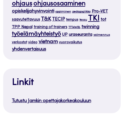
ohjaus
ohjausosaaminen
opiskelijahyvinvointi
Pro-VET
oppiminen
pedagogiikka
TKI
T&K
TECIP
tot
saavutettavuus
tempus
tessu
twinning
TPP Nepal
training of trainers
TTT4WBL
työelämäyhteistyö
uraseuranta
UP
valmennus
vietnam
verkostot
video
vuorovaikutus
yhdenvertaisuus
Linkit
Tutustu Jamkin opettajakorkeakouluun