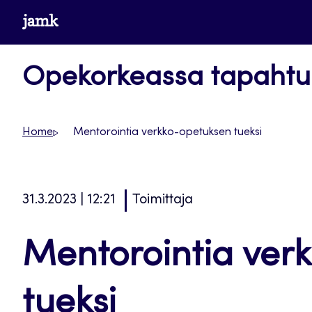
Siirry
www.jamk.fi
suoraan
sisältöön
Opekorkeassa tapaht
Home
Mentorointia verkko-opetuksen tueksi
31.3.2023 | 12:21
Toimittaja
Mentorointia ver
tueksi