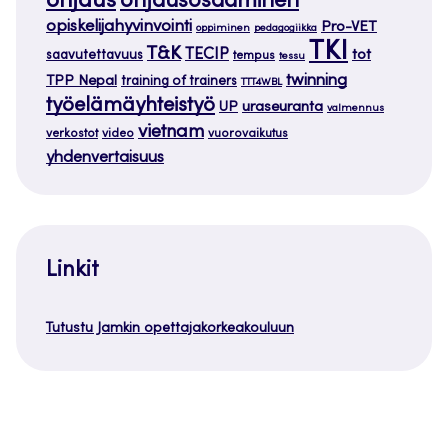
ohjaus
ohjausosaaminen
opiskelijahyvinvointi
Pro-VET
oppiminen
pedagogiikka
TKI
T&K
TECIP
tot
saavutettavuus
tempus
tessu
twinning
TPP Nepal
training of trainers
TTT4WBL
työelämäyhteistyö
uraseuranta
UP
valmennus
vietnam
verkostot
video
vuorovaikutus
yhdenvertaisuus
Linkit
Tutustu Jamkin opettajakorkeakouluun