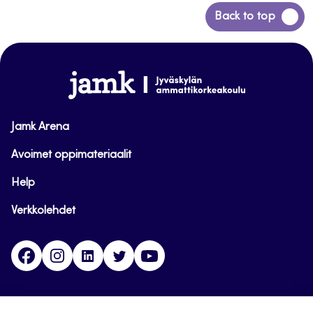
Siirry
Back to top
takaisin
sivun
alkuun
www.jamk.fi
Jamk Arena
Avoimet oppimateriaalit
Help
Verkkolehdet
Facebook
Instagram
Linkedin
Twitter
YouTube
Jamk blogs