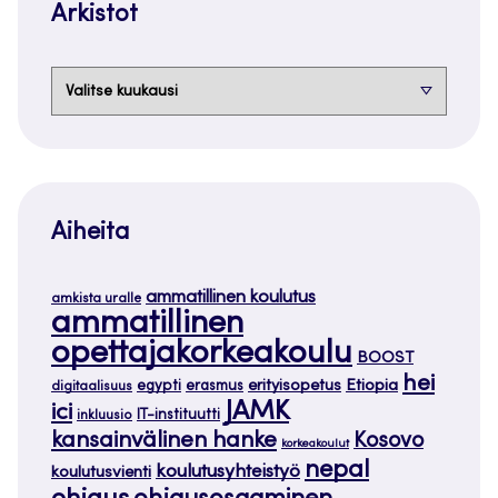
Arkistot
Arkistot
Aiheita
ammatillinen koulutus
amkista uralle
ammatillinen
opettajakorkeakoulu
BOOST
hei
Etiopia
egypti
erasmus
erityisopetus
digitaalisuus
JAMK
ici
IT-instituutti
inkluusio
kansainvälinen hanke
Kosovo
korkeakoulut
nepal
koulutusyhteistyö
koulutusvienti