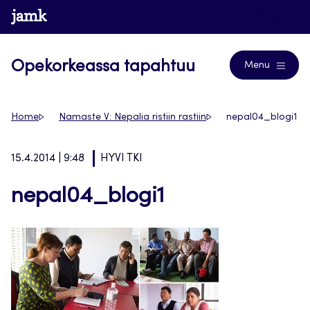
Siirry
www.jamk.fi
Blogs
suoraan
sisältöön
Opekorkeassa tapahtuu
Menu
Home
Namaste V: Nepalia ristiin rastiin
nepal04_blogi1
15.4.2014 | 9:48
HYVI TKI
nepal04_blogi1