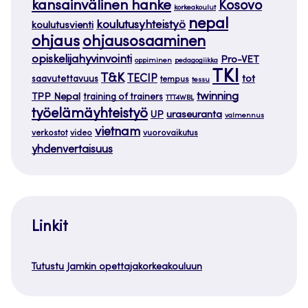
kansainvälinen hanke
Kosovo
korkeakoulut
nepal
koulutusyhteistyö
koulutusvienti
ohjaus
ohjausosaaminen
opiskelijahyvinvointi
Pro-VET
oppiminen
pedagogiikka
TKI
T&K
TECIP
tot
saavutettavuus
tempus
tessu
twinning
TPP Nepal
training of trainers
TTT4WBL
työelämäyhteistyö
uraseuranta
UP
valmennus
vietnam
verkostot
video
vuorovaikutus
yhdenvertaisuus
Linkit
Tutustu Jamkin opettajakorkeakouluun