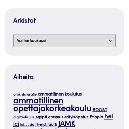
Arkistot
Arkistot
Aiheita
ammatillinen koulutus
amkista uralle
ammatillinen
opettajakorkeakoulu
BOOST
hei
Etiopia
egypti
erasmus
erityisopetus
digitaalisuus
JAMK
ici
IT-instituutti
inkluusio