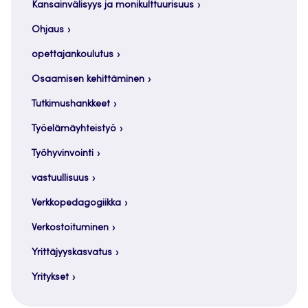
Kansainvälisyys ja monikulttuurisuus
Ohjaus
opettajankoulutus
Osaamisen kehittäminen
Tutkimushankkeet
Työelämäyhteistyö
Työhyvinvointi
vastuullisuus
Verkkopedagogiikka
Verkostoituminen
Yrittäjyyskasvatus
Yritykset