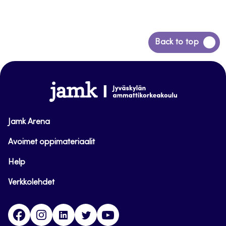
Siirry
Back to top
takaisin
sivun
alkuun
www.jamk.fi
Jamk Arena
Avoimet oppimateriaalit
Help
Verkkolehdet
Facebook
Instagram
Linkedin
Twitter
YouTube