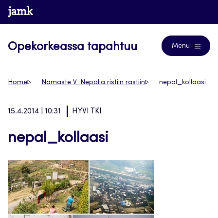
Siirry
www.jamk.fi
Blogs
suoraan
sisältöön
Opekorkeassa tapahtuu
Menu
Home
Namaste V: Nepalia ristiin rastiin
nepal_kollaasi
15.4.2014 | 10:31
HYVI TKI
nepal_kollaasi