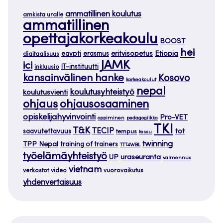
ammatillinen koulutus
amkista uralle
ammatillinen
opettajakorkeakoulu
BOOST
hei
Etiopia
egypti
erasmus
erityisopetus
digitaalisuus
JAMK
ici
IT-instituutti
inkluusio
kansainvälinen hanke
Kosovo
korkeakoulut
nepal
koulutusyhteistyö
koulutusvienti
ohjaus
ohjausosaaminen
opiskelijahyvinvointi
Pro-VET
oppiminen
pedagogiikka
TKI
T&K
TECIP
tot
saavutettavuus
tempus
tessu
twinning
TPP Nepal
training of trainers
TTT4WBL
työelämäyhteistyö
uraseuranta
UP
valmennus
vietnam
verkostot
video
vuorovaikutus
yhdenvertaisuus