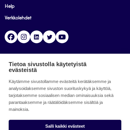
Help
Verkkolehdet
Facebook
Instagram
Linkedin
Twitter
YouTube
Jamk blogs
Tietoa sivustolla käytetyistä
evästeistä
Jamkin blogipalvelu. Blogien päivittäminen on
Käytämme sivustollamme evästeitä kerätäksemme ja
päättynyt 11.9.2023.
analysoidaksemme sivuston suorituskykyä ja käyttöä,
tarjotaksemme sosiaalisen median ominaisuuksia sekä
About the site
parantaaksemme ja räätälöidäksemme sisältöä ja
mainoksia.
Käyttöehdot
Saavutettavuusseloste
Salli kaikki evästeet