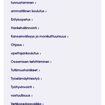
tunnustaminen
ammatillinen koulutus
Erityisopetus
Hankehallinnointi
Kansainvälisyys ja monikulttuurisuus
Ohjaus
opettajankoulutus
Osaamisen kehittäminen
Tutkimushankkeet
Työelämäyhteistyö
Työhyvinvointi
vastuullisuus
Verkkopedagogiikka