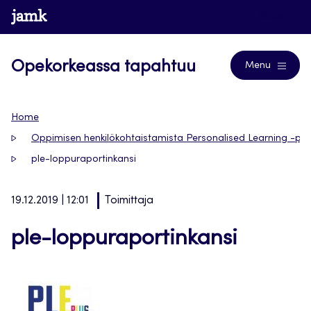
Siirry
www.jamk.fi
Blogs
suoraan
sisältöön
Opekorkeassa tapahtuu
Menu
Home
Oppimisen henkilökohtaistamista Personalised Learning -pro
ple-loppuraportinkansi
19.12.2019 | 12:01
Toimittaja
ple-loppuraportinkansi