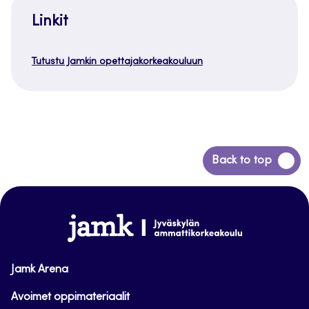
Linkit
Tutustu Jamkin opettajakorkeakouluun
Siirry
Back to top
takaisin
sivun
alkuun
www.jamk.fi
Jamk Arena
Avoimet oppimateriaalit