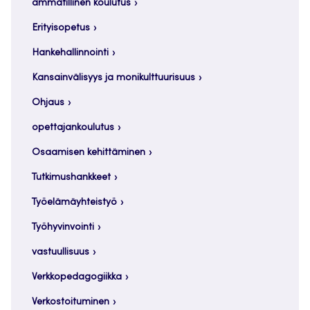
ammatillinen koulutus
Erityisopetus
Hankehallinnointi
Kansainvälisyys ja monikulttuurisuus
Ohjaus
opettajankoulutus
Osaamisen kehittäminen
Tutkimushankkeet
Työelämäyhteistyö
Työhyvinvointi
vastuullisuus
Verkkopedagogiikka
Verkostoituminen