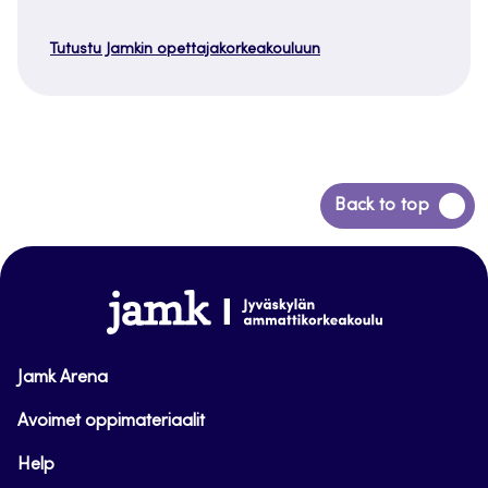
Tutustu Jamkin opettajakorkeakouluun
Siirry
Back to top
takaisin
sivun
alkuun
www.jamk.fi
Jamk Arena
Avoimet oppimateriaalit
Help