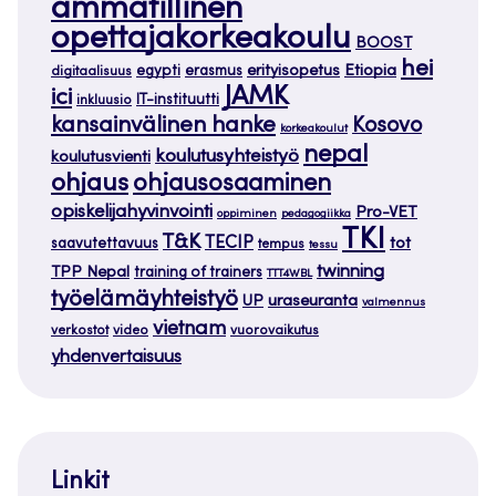
ammatillinen
opettajakorkeakoulu
BOOST
hei
Etiopia
egypti
erasmus
erityisopetus
digitaalisuus
JAMK
ici
IT-instituutti
inkluusio
kansainvälinen hanke
Kosovo
korkeakoulut
nepal
koulutusyhteistyö
koulutusvienti
ohjaus
ohjausosaaminen
opiskelijahyvinvointi
Pro-VET
oppiminen
pedagogiikka
TKI
T&K
TECIP
tot
saavutettavuus
tempus
tessu
twinning
TPP Nepal
training of trainers
TTT4WBL
työelämäyhteistyö
uraseuranta
UP
valmennus
vietnam
verkostot
video
vuorovaikutus
yhdenvertaisuus
Linkit