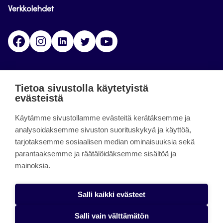
Verkkolehdet
Facebook
Instagram
Linkedin
Twitter
YouTube
Jamk blogs
Tietoa sivustolla käytetyistä
evästeistä
Jamkin blogipalvelu. Blogien päivittäminen on
Käytämme sivustollamme evästeitä kerätäksemme ja
päättynyt 11.9.2023.
analysoidaksemme sivuston suorituskykyä ja käyttöä,
tarjotaksemme sosiaalisen median ominaisuuksia sekä
About the site
parantaaksemme ja räätälöidäksemme sisältöä ja
mainoksia.
Käyttöehdot
Saavutettavuusseloste
Salli kaikki evästeet
Alasottoilmoitus
Salli vain välttämätön