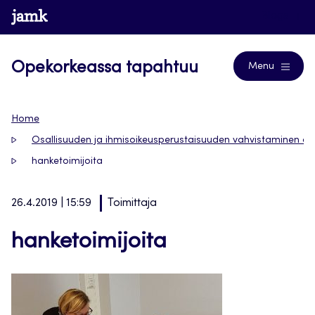
Siirry
www.jamk.fi
Blogs
suoraan
sisältöön
Opekorkeassa tapahtuu
Menu
Home
Osallisuuden ja ihmisoikeusperustaisuuden vahvistaminen am
hanketoimijoita
26.4.2019 | 15:59
Toimittaja
hanketoimijoita