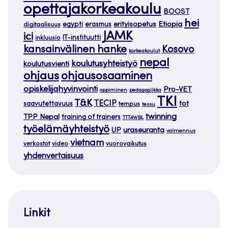
opettajakorkeakoulu
BOOST
hei
Etiopia
egypti
erasmus
erityisopetus
digitaalisuus
JAMK
ici
IT-instituutti
inkluusio
kansainvälinen hanke
Kosovo
korkeakoulut
nepal
koulutusyhteistyö
koulutusvienti
ohjaus
ohjausosaaminen
opiskelijahyvinvointi
Pro-VET
oppiminen
pedagogiikka
TKI
T&K
TECIP
tot
saavutettavuus
tempus
tessu
twinning
TPP Nepal
training of trainers
TTT4WBL
työelämäyhteistyö
uraseuranta
UP
valmennus
vietnam
verkostot
video
vuorovaikutus
yhdenvertaisuus
Linkit