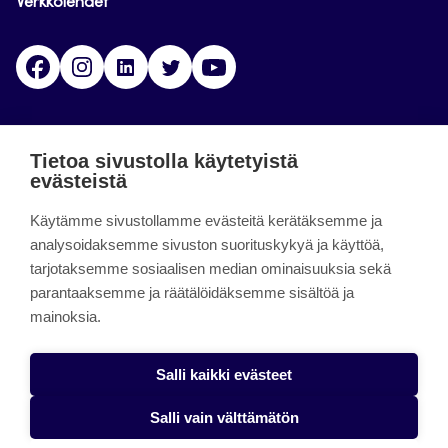
Verkkolehdet
Facebook
Instagram
Linkedin
Twitter
YouTube
Jamk blogs
Tietoa sivustolla käytetyistä
evästeistä
Jamkin blogipalvelu. Blogien päivittäminen on
Käytämme sivustollamme evästeitä kerätäksemme ja
päättynyt 11.9.2023.
analysoidaksemme sivuston suorituskykyä ja käyttöä,
tarjotaksemme sosiaalisen median ominaisuuksia sekä
About the site
parantaaksemme ja räätälöidäksemme sisältöä ja
mainoksia.
Käyttöehdot
Saavutettavuusseloste
Salli kaikki evästeet
Alasottoilmoitus
Salli vain välttämätön
Tietoa evästeistä