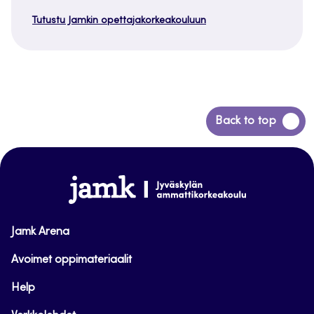
Tutustu Jamkin opettajakorkeakouluun
Siirry
Back to top
takaisin
sivun
alkuun
www.jamk.fi
Jamk Arena
Avoimet oppimateriaalit
Help