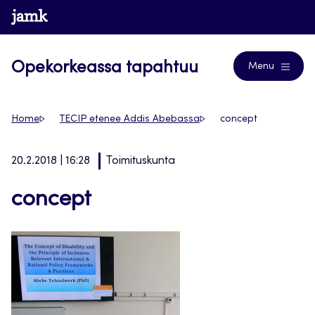
Siirry
www.jamk.fi
Blogs
suoraan
sisältöön
Opekorkeassa tapahtuu
Menu
Home
TECIP etenee Addis Abebassa
concept
20.2.2018 | 16:28
Toimituskunta
concept