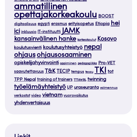
amkista uralle
ammatillinen
opettajakorkeakoulu
BOOST
hei
Etiopia
egypti
erasmus
erityisopetus
digitaalisuus
JAMK
ici
IT-instituutti
inkluusio
kansainvälinen hanke
Kosovo
korkeakoulut
nepal
koulutusyhteistyö
koulutusvienti
ohjaus
ohjausosaaminen
opiskelijahyvinvointi
Pro-VET
oppiminen
pedagogiikka
TKI
T&K
TECIP
tot
saavutettavuus
tempus
tessu
twinning
TPP Nepal
training of trainers
TTT4WBL
työelämäyhteistyö
uraseuranta
UP
valmennus
vietnam
verkostot
video
vuorovaikutus
yhdenvertaisuus