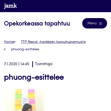
Siirry
www.jamk.fi
Blogs
suoraan
sisältöön
Opekorkeassa tapahtuu
Menu
Home
TTP Nepal -hankkeen loppuhuipennusta
phuong-esittelee
7.1.2020 | 14:45
Toimittaja
phuong-esittelee