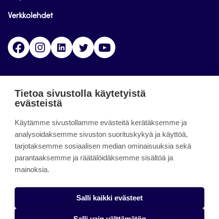
Verkkolehdet
Facebook
Instagram
Linkedin
Twitter
YouTube
Jamk blogs
Tietoa sivustolla käytetyistä
evästeistä
Jamkin blogipalvelu. Blogien päivittäminen on
Käytämme sivustollamme evästeitä kerätäksemme ja
päättynyt 11.9.2023.
analysoidaksemme sivuston suorituskykyä ja käyttöä,
tarjotaksemme sosiaalisen median ominaisuuksia sekä
About the site
parantaaksemme ja räätälöidäksemme sisältöä ja
mainoksia.
Käyttöehdot
Saavutettavuusseloste
Salli kaikki evästeet
Alasottoilmoitus
Salli vain välttämätön