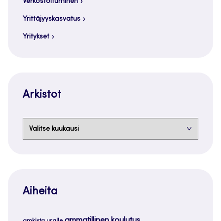
Verkostoituminen
Yrittäjyyskasvatus
Yritykset
Arkistot
Arkistot
Aiheita
ammatillinen koulutus