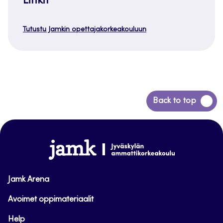
Linkit
Tutustu Jamkin opettajakorkeakouluun
Siirry
Back to top
takaisin
sivun
alkuun
www.jamk.fi
Jamk Arena
Avoimet oppimateriaalit
Help