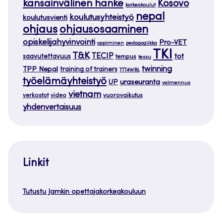
kansainvälinen hanke
Kosovo
korkeakoulut
nepal
koulutusyhteistyö
koulutusvienti
ohjaus
ohjausosaaminen
opiskelijahyvinvointi
Pro-VET
oppiminen
pedagogiikka
TKI
T&K
TECIP
tot
saavutettavuus
tempus
tessu
twinning
TPP Nepal
training of trainers
TTT4WBL
työelämäyhteistyö
uraseuranta
UP
valmennus
vietnam
verkostot
video
vuorovaikutus
yhdenvertaisuus
Linkit
Tutustu Jamkin opettajakorkeakouluun