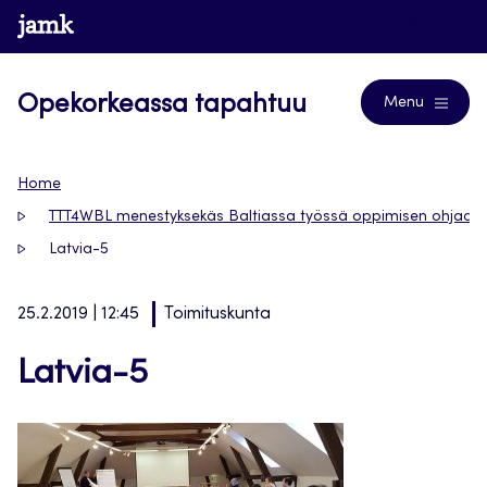
Siirry
www.jamk.fi
Blogs
suoraan
sisältöön
Opekorkeassa tapahtuu
Menu
Home
TTT4WBL menestyksekäs Baltiassa työssä oppimisen ohjaaji
Latvia-5
25.2.2019 | 12:45
Toimituskunta
Latvia-5