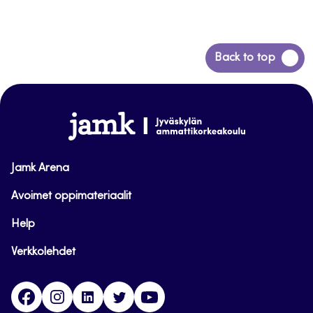
Siirry
Back to top
takaisin
sivun
alkuun
www.jamk.fi
Jamk Arena
Avoimet oppimateriaalit
Help
Verkkolehdet
Facebook
Instagram
Linkedin
Twitter
YouTube