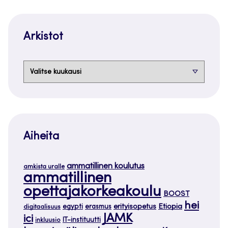
Arkistot
Arkistot
Aiheita
ammatillinen koulutus
amkista uralle
ammatillinen
opettajakorkeakoulu
BOOST
hei
Etiopia
egypti
erasmus
erityisopetus
digitaalisuus
JAMK
ici
IT-instituutti
inkluusio