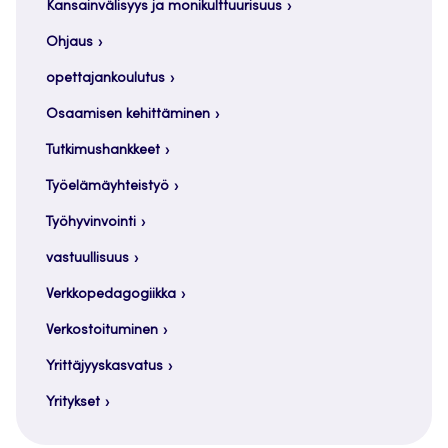
Kansainvälisyys ja monikulttuurisuus
Ohjaus
opettajankoulutus
Osaamisen kehittäminen
Tutkimushankkeet
Työelämäyhteistyö
Työhyvinvointi
vastuullisuus
Verkkopedagogiikka
Verkostoituminen
Yrittäjyyskasvatus
Yritykset