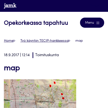
Siirry
www.jamk.fi
Blogs
suoraan
sisältöön
Opekorkeassa tapahtuu
Menu
Home
Työ käyntiin TECIP-hankkeessa
map
18.9.2017 | 12:14
Toimituskunta
map