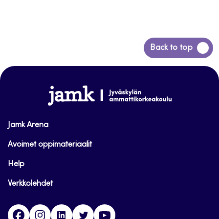
Siirry
Back to top
takaisin
sivun
alkuun
www.jamk.fi
Jamk Arena
Avoimet oppimateriaalit
Help
Verkkolehdet
Facebook
Instagram
Linkedin
Twitter
YouTube