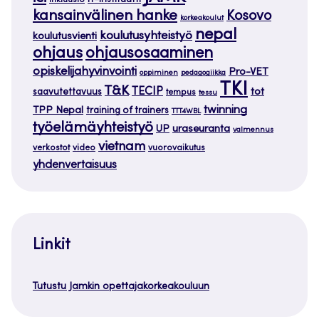
IT-instituutti
inkluusio
kansainvälinen hanke
Kosovo
korkeakoulut
nepal
koulutusyhteistyö
koulutusvienti
ohjaus
ohjausosaaminen
opiskelijahyvinvointi
Pro-VET
oppiminen
pedagogiikka
TKI
T&K
TECIP
tot
saavutettavuus
tempus
tessu
twinning
TPP Nepal
training of trainers
TTT4WBL
työelämäyhteistyö
uraseuranta
UP
valmennus
vietnam
verkostot
video
vuorovaikutus
yhdenvertaisuus
Linkit
Tutustu Jamkin opettajakorkeakouluun