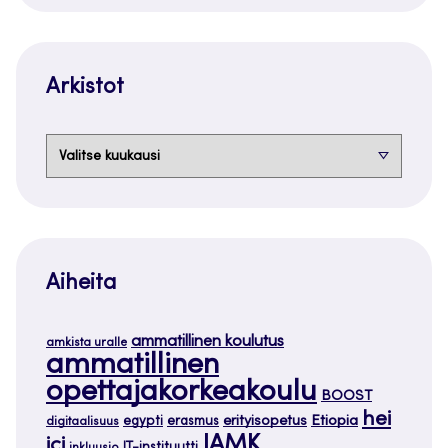
Arkistot
Arkistot
Aiheita
ammatillinen koulutus
amkista uralle
ammatillinen
opettajakorkeakoulu
BOOST
hei
Etiopia
egypti
erasmus
erityisopetus
digitaalisuus
JAMK
ici