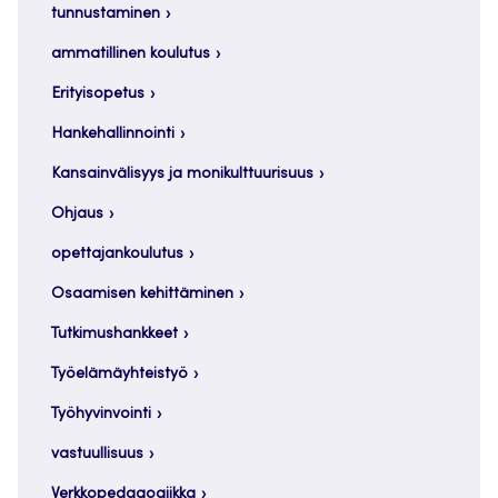
tunnustaminen
ammatillinen koulutus
Erityisopetus
Hankehallinnointi
Kansainvälisyys ja monikulttuurisuus
Ohjaus
opettajankoulutus
Osaamisen kehittäminen
Tutkimushankkeet
Työelämäyhteistyö
Työhyvinvointi
vastuullisuus
Verkkopedagogiikka