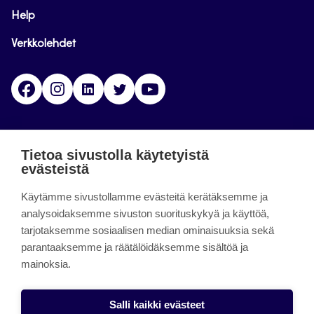
Help
Verkkolehdet
Facebook
Instagram
Linkedin
Twitter
YouTube
Jamk blogs
Tietoa sivustolla käytetyistä
evästeistä
Jamkin blogipalvelu. Blogien päivittäminen on
Käytämme sivustollamme evästeitä kerätäksemme ja
päättynyt 11.9.2023.
analysoidaksemme sivuston suorituskykyä ja käyttöä,
tarjotaksemme sosiaalisen median ominaisuuksia sekä
About the site
parantaaksemme ja räätälöidäksemme sisältöä ja
mainoksia.
Käyttöehdot
Saavutettavuusseloste
Salli kaikki evästeet