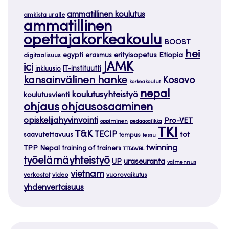
ammatillinen koulutus
amkista uralle
ammatillinen
opettajakorkeakoulu
BOOST
hei
Etiopia
egypti
erasmus
erityisopetus
digitaalisuus
JAMK
ici
IT-instituutti
inkluusio
kansainvälinen hanke
Kosovo
korkeakoulut
nepal
koulutusyhteistyö
koulutusvienti
ohjaus
ohjausosaaminen
opiskelijahyvinvointi
Pro-VET
oppiminen
pedagogiikka
TKI
T&K
TECIP
tot
saavutettavuus
tempus
tessu
twinning
TPP Nepal
training of trainers
TTT4WBL
työelämäyhteistyö
uraseuranta
UP
valmennus
vietnam
verkostot
video
vuorovaikutus
yhdenvertaisuus