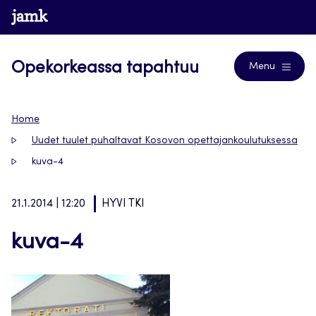
Siirry
www.jamk.fi
Blogs
suoraan
sisältöön
Opekorkeassa tapahtuu
Menu
Home
Uudet tuulet puhaltavat Kosovon opettajankoulutuksessa
kuva-4
21.1.2014 | 12:20
HYVI TKI
kuva-4