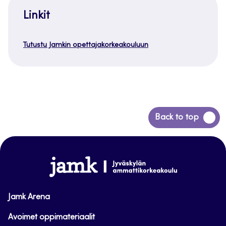
Linkit
Tutustu Jamkin opettajakorkeakouluun
Siirry
Back to top
takaisin
sivun
alkuun
www.jamk.fi
Jamk Arena
Avoimet oppimateriaalit