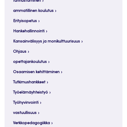
tunnustaminen
ammatillinen koulutus
Erityisopetus
Hankehallinnointi
Kansainvälisyys ja monikulttuurisuus
Ohjaus
opettajankoulutus
Osaamisen kehittäminen
Tutkimushankkeet
Työelämäyhteistyö
Työhyvinvointi
vastuullisuus
Verkkopedagogiikka