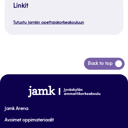
Linkit
Tutustu Jamkin opettajakorkeakouluun
Siirry
Back to top
takaisin
sivun
alkuun
www.jamk.fi
Jamk Arena
Avoimet oppimateriaalit