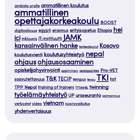
ammatillinen koulutus
amkista uralle
ammatillinen
opettajakorkeakoulu
BOOST
hei
Etiopia
egypti
erasmus
erityisopetus
digitaalisuus
JAMK
ici
IT-instituutti
inkluusio
kansainvälinen hanke
Kosovo
korkeakoulut
nepal
koulutusyhteistyö
koulutusvienti
ohjaus
ohjausosaaminen
opiskelijahyvinvointi
Pro-VET
oppiminen
pedagogiikka
TKI
T&K
TECIP
tot
saavutettavuus
tempus
tessu
twinning
TPP Nepal
training of trainers
TTT4WBL
työelämäyhteistyö
uraseuranta
UP
valmennus
vietnam
verkostot
video
vuorovaikutus
yhdenvertaisuus