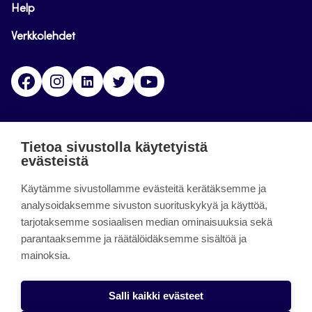
Help
Verkkolehdet
Facebook
Instagram
Linkedin
Twitter
YouTube
Jamk blogs
Tietoa sivustolla käytetyistä
evästeistä
Jamkin blogipalvelu. Blogien päivittäminen on
Käytämme sivustollamme evästeitä kerätäksemme ja
päättynyt 11.9.2023.
analysoidaksemme sivuston suorituskykyä ja käyttöä,
tarjotaksemme sosiaalisen median ominaisuuksia sekä
About the site
parantaaksemme ja räätälöidäksemme sisältöä ja
mainoksia.
Käyttöehdot
Saavutettavuusseloste
Salli kaikki evästeet