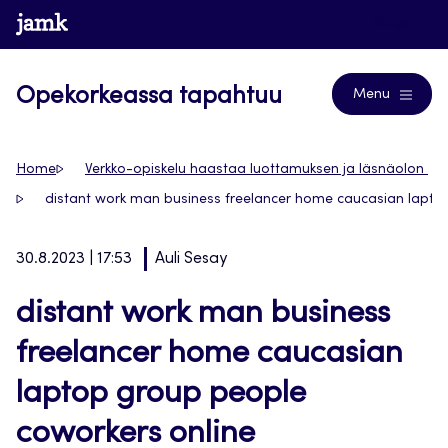
Siirry
www.jamk.fi
Blogs
suoraan
sisältöön
Opekorkeassa tapahtuu
Menu
Home
Verkko-opiskelu haastaa luottamuksen ja läsnäolon
distant work man business freelancer home caucasian lapto
30.8.2023 | 17:53
Auli Sesay
distant work man business
freelancer home caucasian
laptop group people
coworkers online