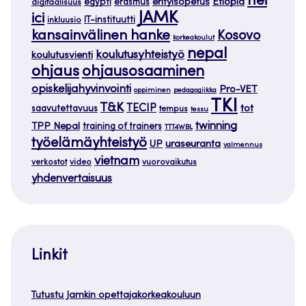
hei
Etiopia
egypti
erasmus
erityisopetus
digitaalisuus
JAMK
ici
IT-instituutti
inkluusio
kansainvälinen hanke
Kosovo
korkeakoulut
nepal
koulutusyhteistyö
koulutusvienti
ohjaus
ohjausosaaminen
opiskelijahyvinvointi
Pro-VET
oppiminen
pedagogiikka
TKI
T&K
TECIP
tot
saavutettavuus
tempus
tessu
twinning
TPP Nepal
training of trainers
TTT4WBL
työelämäyhteistyö
uraseuranta
UP
valmennus
vietnam
verkostot
video
vuorovaikutus
yhdenvertaisuus
Linkit
Tutustu Jamkin opettajakorkeakouluun