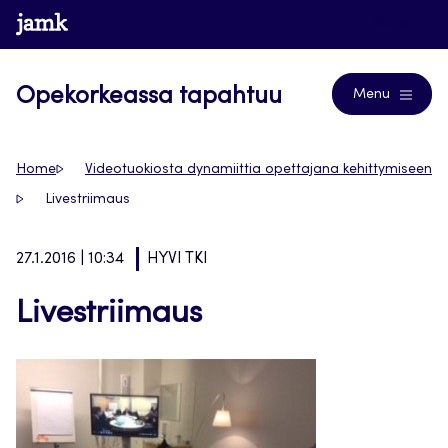
Siirry
www.jamk.fi
Blogs
suoraan
sisältöön
Opekorkeassa tapahtuu
Menu
Home
Videotuokiosta dynamiittia opettajana kehittymiseen
Livestriimaus
27.1.2016 | 10:34
HYVI TKI
Livestriimaus