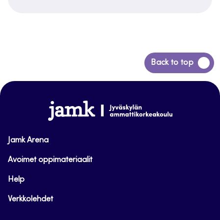
Siirry
Back to top
takaisin
sivun
alkuun
www.jamk.fi
Jamk Arena
Avoimet oppimateriaalit
Help
Verkkolehdet