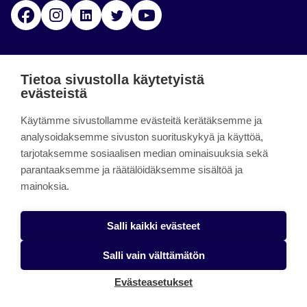
Facebook
Instagram
Linkedin
Twitter
YouTube
Jamk blogs
Tietoa sivustolla käytetyistä
evästeistä
Jamkin blogipalvelu. Blogien päivittäminen on
Käytämme sivustollamme evästeitä kerätäksemme ja
päättynyt 11.9.2023.
analysoidaksemme sivuston suorituskykyä ja käyttöä,
tarjotaksemme sosiaalisen median ominaisuuksia sekä
About the site
parantaaksemme ja räätälöidäksemme sisältöä ja
mainoksia.
Käyttöehdot
Saavutettavuusseloste
Salli kaikki evästeet
Alasottoilmoitus
Salli vain välttämätön
Tietoa evästeistä
Evästeasetukset