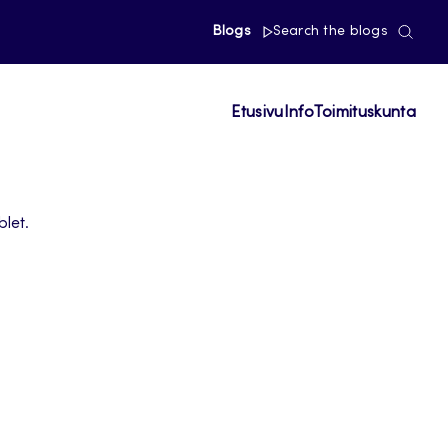
Blogs
Search the blogs
Etusivu
Info
Toimituskunta
let.