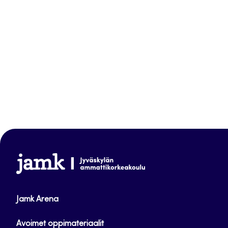
www.jamk.fi
Jamk Arena
Avoimet oppimateriaalit