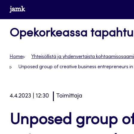
Siirry
www.jamk.fi
suoraan
sisältöön
Opekorkeassa tapaht
Home
Yhteisöllistä ja yhdenvertaista kohtaamisosaam
Unposed group of creative business entrepreneurs in 
4.4.2023 | 12:30
Toimittaja
Unposed group of