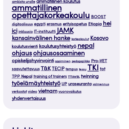
ammatillinen koulutus
amkista uralle
ammatillinen
opettajakorkeakoulu
BOOST
hei
Etiopia
egypti
erasmus
erityisopetus
digitaalisuus
JAMK
ici
IT-instituutti
inkluusio
kansainvälinen hanke
Kosovo
korkeakoulut
nepal
koulutusyhteistyö
koulutusvienti
ohjaus
ohjausosaaminen
opiskelijahyvinvointi
Pro-VET
oppiminen
pedagogiikka
TKI
T&K
TECIP
tot
saavutettavuus
tempus
tessu
twinning
TPP Nepal
training of trainers
TTT4WBL
työelämäyhteistyö
uraseuranta
UP
valmennus
vietnam
verkostot
video
vuorovaikutus
yhdenvertaisuus