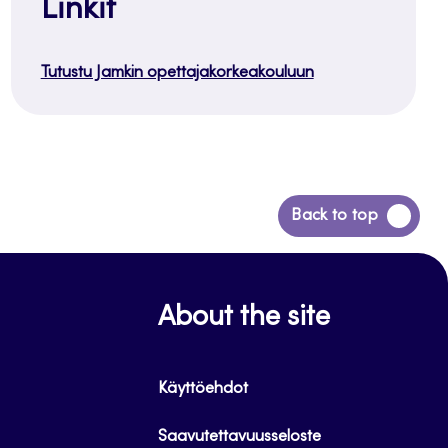
Linkit
Tutustu Jamkin opettajakorkeakouluun
Siirry
Back to top
takaisin
sivun
alkuun
About the site
Käyttöehdot
Saavutettavuusseloste