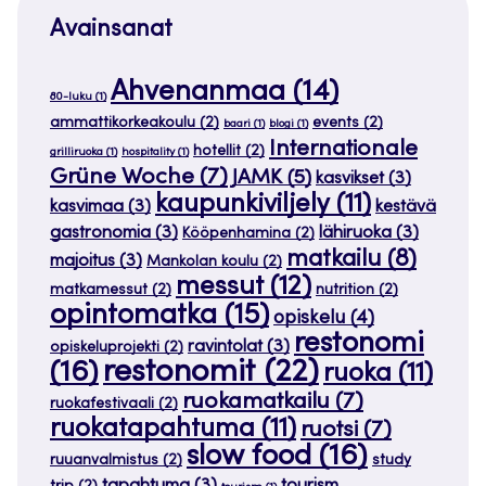
Avainsanat
Ahvenanmaa
(14)
80-luku
(1)
ammattikorkeakoulu
(2)
events
(2)
baari
(1)
blogi
(1)
Internationale
hotellit
(2)
grilliruoka
(1)
hospitality
(1)
Grüne Woche
(7)
JAMK
(5)
kasvikset
(3)
kaupunkiviljely
(11)
kasvimaa
(3)
kestävä
gastronomia
(3)
lähiruoka
(3)
Kööpenhamina
(2)
matkailu
(8)
majoitus
(3)
Mankolan koulu
(2)
messut
(12)
matkamessut
(2)
nutrition
(2)
opintomatka
(15)
opiskelu
(4)
restonomi
ravintolat
(3)
opiskeluprojekti
(2)
restonomit
(22)
(16)
ruoka
(11)
ruokamatkailu
(7)
ruokafestivaali
(2)
ruokatapahtuma
(11)
ruotsi
(7)
slow food
(16)
ruuanvalmistus
(2)
study