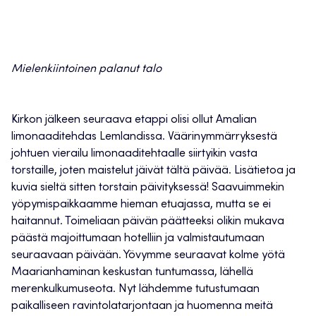
Mielenkiintoinen palanut talo
Kirkon jälkeen seuraava etappi olisi ollut Amalian
limonaaditehdas Lemlandissa. Väärinymmärryksestä
johtuen vierailu limonaaditehtaalle siirtyikin vasta
torstaille, joten maistelut jäivät tältä päivää. Lisätietoa ja
kuvia sieltä sitten torstain päivityksessä! Saavuimmekin
yöpymispaikkaamme hieman etuajassa, mutta se ei
haitannut. Toimeliaan päivän päätteeksi olikin mukava
päästä majoittumaan hotelliin ja valmistautumaan
seuraavaan päivään. Yövymme seuraavat kolme yötä
Maarianhaminan keskustan tuntumassa, lähellä
merenkulkumuseota. Nyt lähdemme tutustumaan
paikalliseen ravintolatarjontaan ja huomenna meitä