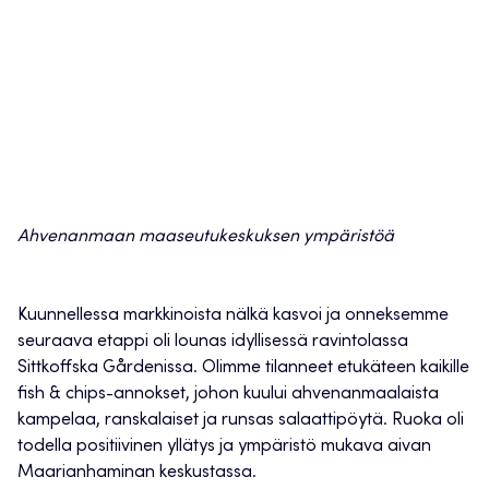
Ahvenanmaan maaseutukeskuksen ympäristöä
Kuunnellessa markkinoista nälkä kasvoi ja onneksemme
seuraava etappi oli lounas idyllisessä ravintolassa
Sittkoffska Gårdenissa. Olimme tilanneet etukäteen kaikille
fish & chips-annokset, johon kuului ahvenanmaalaista
kampelaa, ranskalaiset ja runsas salaattipöytä. Ruoka oli
todella positiivinen yllätys ja ympäristö mukava aivan
Maarianhaminan keskustassa.