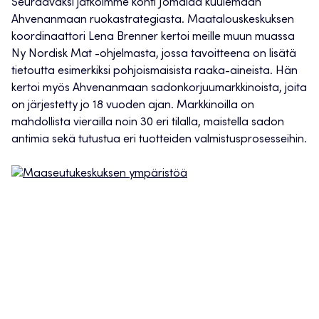
Seuraavaksi jatkoimme kohti Jomalaa kuulemaan
Ahvenanmaan ruokastrategiasta. Maatalouskeskuksen
koordinaattori Lena Brenner kertoi meille muun muassa
Ny Nordisk Mat -ohjelmasta, jossa tavoitteena on lisätä
tietoutta esimerkiksi pohjoismaisista raaka-aineista. Hän
kertoi myös Ahvenanmaan sadonkorjuumarkkinoista, joita
on järjestetty jo 18 vuoden ajan. Markkinoilla on
mahdollista vierailla noin 30 eri tilalla, maistella sadon
antimia sekä tutustua eri tuotteiden valmistusprosesseihin.