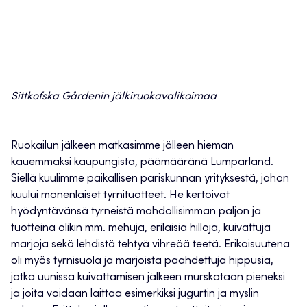
Sittkofska Gårdenin jälkiruokavalikoimaa
Ruokailun jälkeen matkasimme jälleen hieman
kauemmaksi kaupungista, päämääränä Lumparland.
Siellä kuulimme paikallisen pariskunnan yrityksestä, johon
kuului monenlaiset tyrnituotteet. He kertoivat
hyödyntävänsä tyrneistä mahdollisimman paljon ja
tuotteina olikin mm. mehuja, erilaisia hilloja, kuivattuja
marjoja sekä lehdistä tehtyä vihreää teetä. Erikoisuutena
oli myös tyrnisuola ja marjoista paahdettuja hippusia,
jotka uunissa kuivattamisen jälkeen murskataan pieneksi
ja joita voidaan laittaa esimerkiksi jugurtin ja myslin