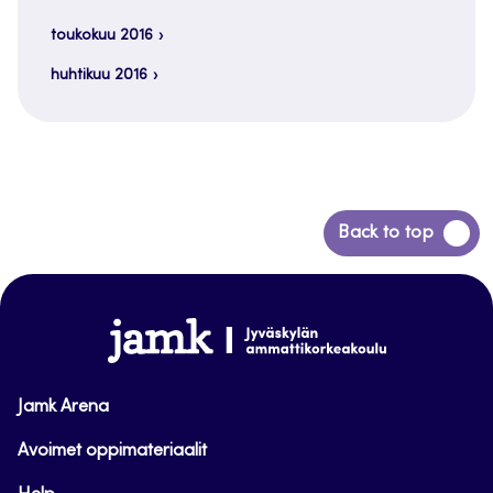
toukokuu 2016
huhtikuu 2016
Siirry
Back to top
takaisin
sivun
alkuun
www.jamk.fi
Jamk Arena
Avoimet oppimateriaalit