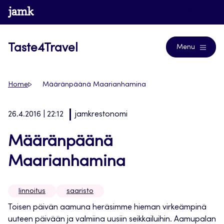
Siirry
www.jamk.fi
Blogs
suoraan
sisältöön
Taste4Travel
Menu
Home
Määränpäänä Maarianhamina
26.4.2016 | 22:12
jamkrestonomi
Määränpäänä
Maarianhamina
linnoitus
saaristo
Toisen päivän aamuna heräsimme hieman virkeämpinä
uuteen päivään ja valmiina uusiin seikkailuihin. Aamupalan