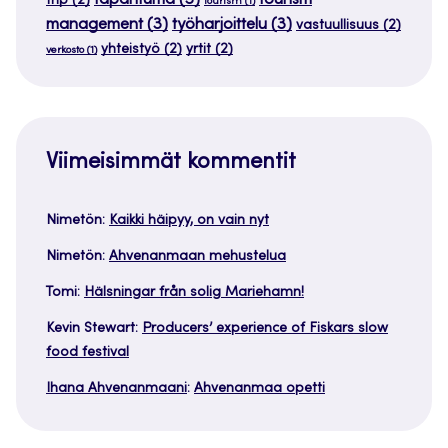
tapahtuma
(3)
tourism
trip
(2)
tourism
(1)
management
(3)
työharjoittelu
(3)
vastuullisuus
(2)
yhteistyö
(2)
yrtit
(2)
verkosto
(1)
Viimeisimmät kommentit
Nimetön
:
Kaikki häipyy, on vain nyt
Nimetön
:
Ahvenanmaan mehustelua
Tomi
:
Hälsningar från solig Mariehamn!
Kevin Stewart
:
Producers’ experience of Fiskars slow
food festival
Ihana Ahvenanmaani
:
Ahvenanmaa opetti