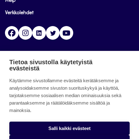
Help
Verkkolehdet
Facebook
Instagram
Linkedin
Twitter
YouTube
Jamk blogs
Tietoa sivustolla käytetyistä
evästeistä
Jamkin blogipalvelu. Blogien päivittäminen on
päättynyt 11.9.2023.
Käytämme sivustollamme evästeitä kerätäksemme ja
analysoidaksemme sivuston suorituskykyä ja käyttöä,
tarjotaksemme sosiaalisen median ominaisuuksia sekä
About the site
parantaaksemme ja räätälöidäksemme sisältöä ja
mainoksia.
Käyttöehdot
Saavutettavuusseloste
Salli kaikki evästeet
Alasottoilmoitus